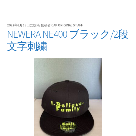
2022年8月15日
に投稿
投稿者
CAP ORIGINAL STAFF
NEWERA NE400 ブラック/2段
文字刺繍