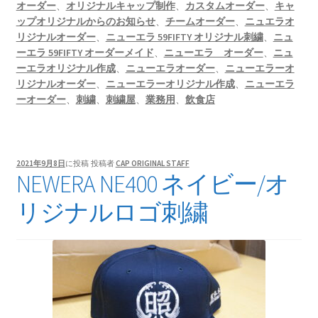
オーダー
、
オリジナルキャップ制作
、
カスタムオーダー
、
キャ
ップオリジナルからのお知らせ
、
チームオーダー
、
ニュエラオ
リジナルオーダー
、
ニューエラ 59FIFTY オリジナル刺繍
、
ニュ
ーエラ 59FIFTY オーダーメイド
、
ニューエラ オーダー
、
ニュ
ーエラオリジナル作成
、
ニューエラオーダー
、
ニューエラーオ
リジナルオーダー
、
ニューエラーオリジナル作成
、
ニューエラ
ーオーダー
、
刺繍
、
刺繍屋
、
業務用
、
飲食店
2021年9月8日
に投稿
投稿者
CAP ORIGINAL STAFF
NEWERA NE400 ネイビー/オ
リジナルロゴ刺繍