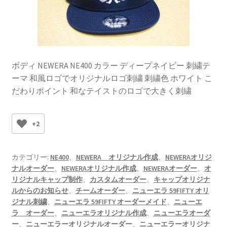
ボディ NEWERA NE400 カラー ディープネイビー 刺繍テ
ーマ 和風ロゴでオリジナルロゴ刺繍 刺繍色 ホワイト こ
だわりポイント 和なテイストのロゴで大きく刺繍
+2
カテゴリー:
NE400
、
NEWERA オリジナル作成
、
NEWERAオリジ
ナルオーダー
、
NEWERAオリジナル作成
、
NEWERAオーダー
、
オ
リジナルキャップ制作
、
カスタムオーダー
、
キャップオリジナ
ルからのお知らせ
、
チームオーダー
、
ニューエラ 59FIFTY オリ
ジナル刺繍
、
ニューエラ 59FIFTY オーダーメイド
、
ニューエ
ラ オーダー
、
ニューエラオリジナル作成
、
ニューエラオーダ
ー
、
ニューエラーオリジナルオーダー
、
ニューエラーオリジナ