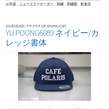
ル作成
、
ニューエラーオーダー
、
刺繍
、
刺繍屋
、
飲食店
2021年5月26日
に投稿
投稿者
CAP ORIGINAL STAFF
YU POONG6089 ネイビー/カ
レッジ書体