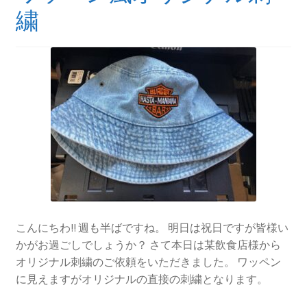
繍
こんにちわ!! 週も半ばですね。 明日は祝日ですが皆様い
かがお過ごしでしょうか？ さて本日は某飲食店様から
オリジナル刺繍のご依頼をいただきました。 ワッペン
に見えますがオリジナルの直接の刺繍となります。