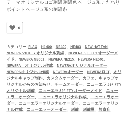
テーマ オリジナルロゴ刺繍 刺繍色 ベージュ系 こだわり
ポイント ベージュ系の刺繍糸
0
カテゴリー:
FLAG
、
H1400
、
NE400
、
NE403
、
NEW HATTAN
、
NEWERA 59FIFTY オリジナル刺繍
、
NEWERA 59FIFTY オーダーメ
イド
、
NEWERA NE001
、
NEWERA NE215
、
NEWERA NE501
、
NEWERA オリジナル作成
、
NEWERAオリジナルオーダー
、
NEWERAオリジナル作成
、
NEWERAオーダー
、
NEWERAロゴ
、
オリ
ジナルキャップ制作
、
カスタムオーダー
、
カフェ
、
キャップオ
リジナルからのお知らせ
、
チームオーダー
、
ニューエラ 59FIFTY
オリジナル刺繍
、
ニューエラ 59FIFTY オーダーメイド
、
ニュー
エラ オーダー
、
ニューエラオリジナル作成
、
ニューエラオー
ダー
、
ニューエラーオリジナルオーダー
、
ニューエラーオリジ
ナル作成
、
ニューエラーオーダー
、
刺繍
、
刺繍屋
、
飲食店