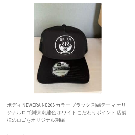
制作事例
WORKS
よくある質問
FAQ
ブログ
BLOG
お問い合わせ
CONTACT
ボディ NEWERA NE205 カラー ブラック 刺繍テーマ オリ
ジナルロゴ刺繍 刺繍色 ホワイト こだわりポイント 店舗
様のロゴをオリジナル刺繍