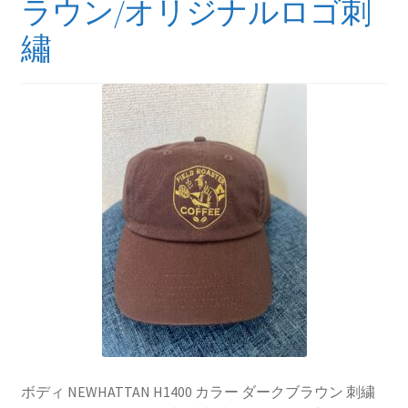
ラウン/オリジナルロゴ刺
繡
ボディ NEWHATTAN H1400 カラー ダークブラウン 刺繍