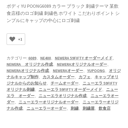
ボディ YU POONG6089 カラー ブラック 刺繍テーマ 某飲
食店様のロゴ刺繍 刺繍色 ホワイト こだわりポイント シ
ンプルにキャップの中心にロゴ刺繍
+1
カテゴリー:
6089
、
NE400
、
NEWERA 59FIFTY オーダーメイド
、
NEWERA オリジナル作成
、
NEWERAオリジナルオーダー
、
NEWERAオリジナル作成
、
NEWERAオーダー
、
YUPOONG
、
オリジ
ナルキャップ制作
、
カスタムオーダー
、
カフェ
、
キャップオリ
ジナルからのお知らせ
、
チームオーダー
、
ニューエラ 59FIFTY
オリジナル刺繍
、
ニューエラ 59FIFTY オーダーメイド
、
ニュー
エラ オーダー
、
ニューエラオリジナル作成
、
ニューエラオー
ダー
、
ニューエラーオリジナルオーダー
、
ニューエラーオリジ
ナル作成
、
ニューエラーオーダー
、
刺繍
、
刺繍屋
、
飲食店