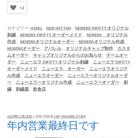
+2
カテゴリー:
H3062
、
NEW HATTAN
、
NEWERA 59FIFTY オリジナル
刺繍
、
NEWERA 59FIFTY オーダーメイド
、
NEWERA オリジナル
作成
、
NEWERAオリジナルオーダー
、
NEWERAオリジナル作成
、
NEWERAオーダー
、
アパレル
、
オリジナルキャップ制作
、
カスタ
ムオーダー
、
キャップオリジナルからのお知らせ
、
チームオー
ダー
、
ニューエラ 59FIFTY オリジナル刺繍
、
ニューエラ 59FIFTY
オーダーメイド
、
ニューエラ オーダー
、
ニューエラオリジナ
ル作成
、
ニューエラオーダー
、
ニューエラーオリジナルオーダ
ー
、
ニューエラーオリジナル作成
、
ニューエラーオーダー
、
刺
繍
、
刺繍屋
、
飲食店
2020年12月28日
に投稿
投稿者
CAP ORIGINAL STAFF
年内営業最終日です