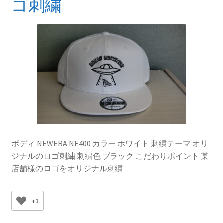
ゴ刺繍
ボディ NEWERA NE400 カラー ホワイト 刺繍テーマ オリ
ジナルのロゴ刺繍 刺繍色 ブラック こだわりポイント 某
店舗様のロゴをオリジナル刺繍
+1