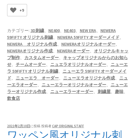
+9
カテゴリー:
3D刺繍
、
NE400
、
NE403
、
NEW ERA
、
NEWERA
59FIFTY オリジナル刺繍
、
NEWERA 59FIFTY オーダーメイド
、
NEWERA オリジナル作成
、
NEWERAオリジナルオーダー
、
NEWERAオリジナル作成
、
NEWERAオーダー
、
オリジナルキャッ
プ制作
、
カスタムオーダー
、
キャップオリジナルからのお知ら
せ
、
チームオーダー
、
ニュエラオリジナルオーダー
、
ニューエ
ラ 59FIFTY オリジナル刺繍
、
ニューエラ 59FIFTY オーダーメイ
ド
、
ニューエラ オーダー
、
ニューエラオリジナル作成
、
ニュ
ーエラオーダー
、
ニューエラーオリジナルオーダー
、
ニューエ
ラーオリジナル作成
、
ニューエラーオーダー
、
刺繍屋
、
趣味
、
飲食店
2021年2月10日
に投稿
投稿者
CAP ORIGINAL STAFF
ワッペン風オリジナル刺