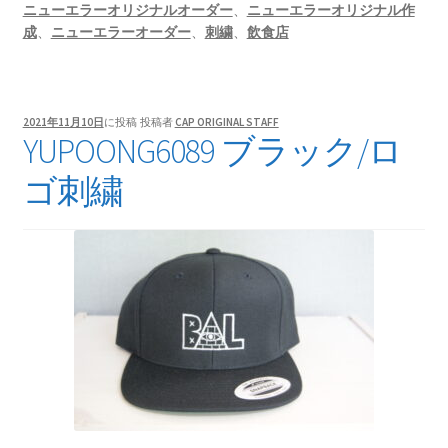
ニューエラーオリジナルオーダー
、
ニューエラーオリジナル作
成
、
ニューエラーオーダー
、
刺繍
、
飲食店
2021年11月10日
に投稿
投稿者
CAP ORIGINAL STAFF
YUPOONG6089 ブラック/ロ
ゴ刺繍