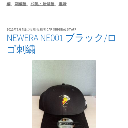
繍
、
刺繍屋
、
和風・居酒屋
、
趣味
2022年7月4日
に投稿
投稿者
CAP ORIGINAL STAFF
NEWERA NE001 ブラック/ロ
ゴ刺繍