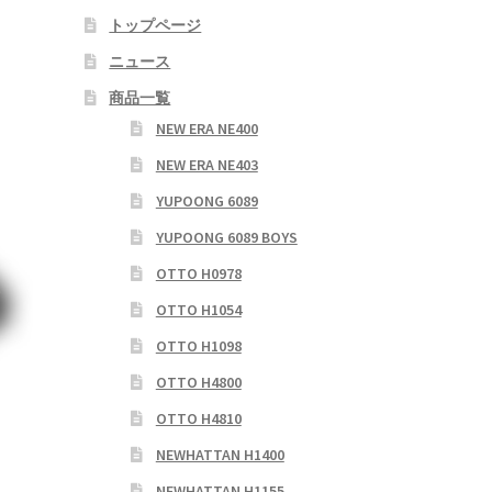
トップページ
ニュース
商品一覧
NEW ERA NE400
NEW ERA NE403
YUPOONG 6089
YUPOONG 6089 BOYS
OTTO H0978
OTTO H1054
OTTO H1098
OTTO H4800
OTTO H4810
NEWHATTAN H1400
NEWHATTAN H1155