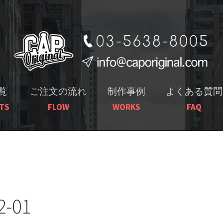
ナ
コ
ビ
ン
ゲ
テ
ー
ン
シ
ツ
ョ
へ
覧
ご注文の流れ
制作事例
よくある質問
ン
ス
TS
FLOW
WORKS
FAQ
へ
キ
ス
ッ
キ
プ
ッ
プ
2-01