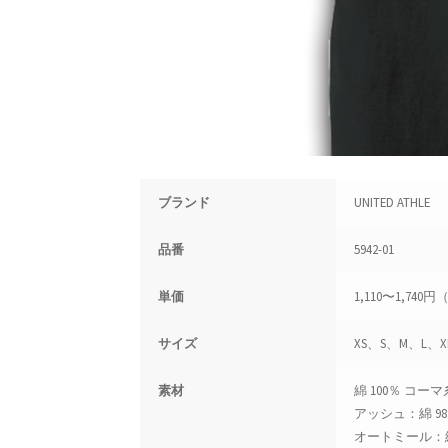
ブランド
UNITED ATHLE
品番
5942-01
単価
1,110〜1,740
サイズ
XS、S、M、L、X
素材
綿 100％ コーマ
アッシュ：綿 9
オートミール：綿