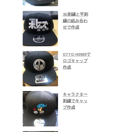
3D刺繍と平刺
繍の組み合わ
せで作成
OTTO-H0969で
ロゴキャップ
作成
キャラクター
刺繍でキャッ
プ作成