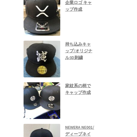
企業ロゴ キャ
ップ作成
持ち込みキャ
ップ/オリジナ
ル3D刺繍
家紋系の柄で
キャップ作成
NEWERA NE001/
ディープネイ