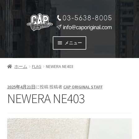
ナ
コ
ビ
ン
ゲ
テ
ー
ン
メニュー
シ
ツ
ョ
へ
サービス
ン
ス
ホーム
FLAG
NEWERA NE403
SERVICE
へ
キ
ス
ッ
料金
キ
プ
2025年4月21日
に投稿
投稿者
CAP ORIGINAL STAFF
PRICE
ッ
NEWERA NE403
プ
商品一覧
PRODUCTS
ご注文の流れ
FLOW