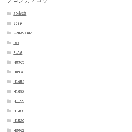
3D刺繍
6089
BRIMSTAR
DIY
FLAG
H0969
H0978
H1054
H1098
H1155
H1400
H1530
H3062