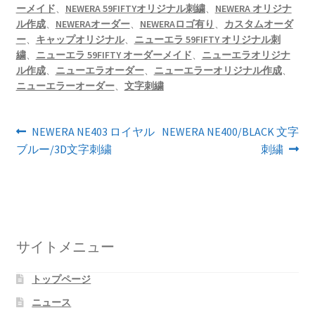
ーメイド
、
NEWERA 59FIFTYオリジナル刺繍
、
NEWERA オリジナ
ル作成
、
NEWERAオーダー
、
NEWERAロゴ有り
、
カスタムオーダ
ー
、
キャップオリジナル
、
ニューエラ 59FIFTY オリジナル刺
繍
、
ニューエラ 59FIFTY オーダーメイド
、
ニューエラオリジナ
ル作成
、
ニューエラオーダー
、
ニューエラーオリジナル作成
、
ニューエラーオーダー
、
文字刺繍
投
前
次
NEWERA NE403 ロイヤル
NEWERA NE400/BLACK 文字
の
の
ブルー/3D文字刺繍
刺繍
稿
投
投
ナ
稿:
稿:
ビ
ゲ
サイトメニュー
ー
トップページ
シ
ニュース