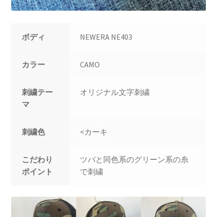
ボディ
NEWERA NE403
カラー
CAMO
刺繍テー
オリジナル文字刺繍
マ
刺繍色
<カーキ
こだわり
ツバと同色系のグリーン系の糸
ポイント
で刺繍