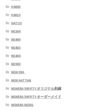
H4800
H4810
HATCO
NE304
NE400
NE403
NE404
NE900
NEW ERA
NEW HATTAN
NEWERA 59FIFTY オリジナル刺繍
NEWERA 59FIFTY オーダーメイド
NEWERA NE001