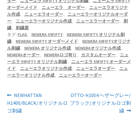
ダー
、
ニューエラ 59FIFTY オリジナル刺繍
、
ニューエラ 59FIFTY
オーダーメイド
、
ニューエラ オーダー
、
ニューエラオリジナ
ル作成
、
ニューエラオーダー
、
ニューエラーオリジナルオーダ
ー
、
ニューエラーオリジナル作成
、
ニューエラーオーダー
、
刺
繍
、
刺繍屋
タグ:
FLAG
、
NEWERA 59FIFTY
、
NEWERA 59FIFTY オリジナル刺
繍
、
NEWERA 59FIFTY オーダーメイド
、
NEWERA 59FIFTYオリジナ
ル刺繍
、
NEWERA オリジナル作成
、
NEWERAオリジナル作成
、
NEWERAオーダー
、
NEWERAロゴ有り
、
カスタムオーダー
、
ニュ
ーエラ 59FIFTY オリジナル刺繍
、
ニューエラ 59FIFTY オーダーメ
イド
、
ニューエラオリジナル作成
、
ニューエラオーダー
、
ニュ
ーエラーオリジナル作成
、
ニューエラーオーダー
投
前
次
NEWHATTAN
OTTO-H1054 ヘザーグレー/
の
の
H1400/BLACK/オリジナルロ
ブラック/オリジナルロゴ刺
稿
投
投
ゴ刺繍
繍
ナ
稿:
稿:
ビ