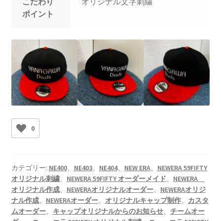
こだわり
オリジナル文字刺繍
ポイント
0
カテゴリー:
NE400
、
NE403
、
NE404
、
NEW ERA
、
NEWERA 59FIFTY
オリジナル刺繍
、
NEWERA 59FIFTY オーダーメイド
、
NEWERA
オリジナル作成
、
NEWERAオリジナルオーダー
、
NEWERAオリジ
ナル作成
、
NEWERAオーダー
、
オリジナルキャップ制作
、
カスタ
ムオーダー
、
キャップオリジナルからのお知らせ
、
チームオー