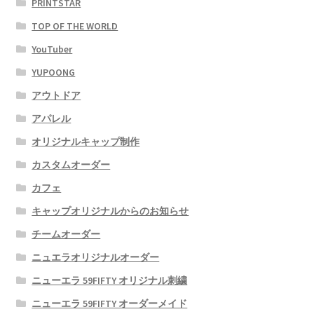
PRINTSTAR
TOP OF THE WORLD
YouTuber
YUPOONG
アウトドア
アパレル
オリジナルキャップ制作
カスタムオーダー
カフェ
キャップオリジナルからのお知らせ
チームオーダー
ニュエラオリジナルオーダー
ニューエラ 59FIFTY オリジナル刺繍
ニューエラ 59FIFTY オーダーメイド