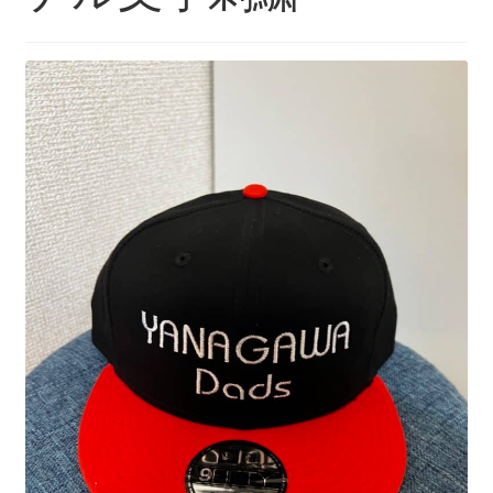
制作事例
WORKS
よくある質問
FAQ
ブログ
BLOG
お問い合わせ
CONTACT