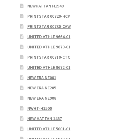
NEWHATTAN H1548
PRINTSTAR 00720-HCP
PRINTSTAR 00730-CAW
UNITED ATHLE 9664-01
UNITED ATHLE 9670-01
PRINTSTAR 00710-CTC
UNITED ATHLE 9672-01
NEW ERA NE001
NEW ERA NE205
NEW ERA NE908
NWHT-H1500
NEW HATTAN 1467
UNITED ATHLE 5001-01