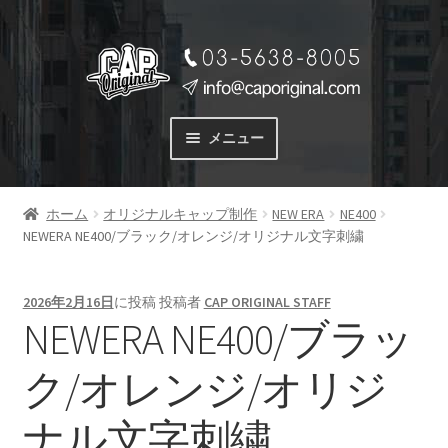
ナ
コ
ビ
ン
ゲ
テ
ー
ン
メニュー
シ
ツ
ョ
へ
サービス
ン
ス
ホーム
オリジナルキャップ制作
NEW ERA
NE400
SERVICE
へ
キ
NEWERA NE400/ブラック/オレンジ/オリジナル文字刺繍
ス
ッ
料金
キ
プ
PRICE
ッ
2026年2月16日
に投稿
投稿者
CAP ORIGINAL STAFF
プ
NEWERA NE400/ブラッ
商品一覧
PRODUCTS
ク/オレンジ/オリジ
ご注文の流れ
ナル文字刺繍
FLOW