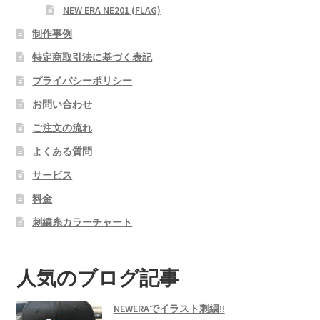
NEW ERA NE201 (FLAG)
制作事例
特定商取引法に基づく表記
プライバシーポリシー
お問い合わせ
ご注文の流れ
よくある質問
サービス
料金
刺繍糸カラーチャート
人気のブログ記事
NEWERAでイラスト刺繍!!