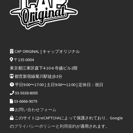
CAP ORIGINAL | キャップオリジナル
〒135-0004
東京都江東区森下4-10-6 寺越ビル2階
都営新宿線菊川駅徒歩3分
平日9:00〜17:00 | 土日9:00〜12:00 | 定休日：祝日
03-5638-8005
03-6666-9079
お問い合わせフォーム
このサイトはreCAPTCHAによって保護されており、Google
の
プライバシーポリシー
と
利用規約
が適用されます。