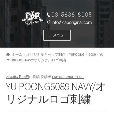
ナ
コ
ビ
ン
ゲ
テ
ー
ン
メニュー
シ
ツ
ョ
へ
サービス
ン
ス
ホーム
オリジナルキャップ制作
YUPOONG
6089
YU
SERVICE
へ
キ
POONG6089 NAVY/オリジナルロゴ刺繍
ス
ッ
料金
キ
プ
PRICE
ッ
2026年2月18日
に投稿
投稿者
CAP ORIGINAL STAFF
プ
YU POONG6089 NAVY/オ
商品一覧
PRODUCTS
リジナルロゴ刺繍
ご注文の流れ
FLOW