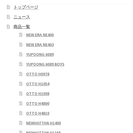
シ
トップページ
ョ
ニュース
ン
商品一覧
NEW ERA NE400
NEW ERA NE403
YUPOONG 6089
YUPOONG 6089 BOYS
OTTO H0978
OTTO H1054
OTTO H1098
OTTO H4800
OTTO H4810
NEWHATTAN H1400
NEWHATTAN H1155