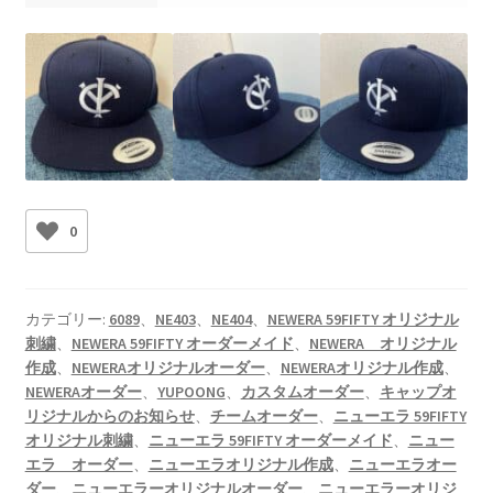
0
カテゴリー:
6089
、
NE403
、
NE404
、
NEWERA 59FIFTY オリジナル
刺繍
、
NEWERA 59FIFTY オーダーメイド
、
NEWERA オリジナル
作成
、
NEWERAオリジナルオーダー
、
NEWERAオリジナル作成
、
NEWERAオーダー
、
YUPOONG
、
カスタムオーダー
、
キャップオ
リジナルからのお知らせ
、
チームオーダー
、
ニューエラ 59FIFTY
オリジナル刺繍
、
ニューエラ 59FIFTY オーダーメイド
、
ニュー
エラ オーダー
、
ニューエラオリジナル作成
、
ニューエラオー
ダー
、
ニューエラーオリジナルオーダー
、
ニューエラーオリジ