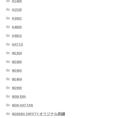
H1400
H1530
H3062
H4800
H4810
HATCO
NE304
NE400
NE403
NE404
NE900
NEW ERA
NEW HATTAN
NEWERA 59FIFTY オリジナル刺繍