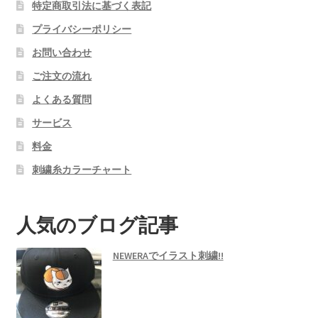
特定商取引法に基づく表記
プライバシーポリシー
お問い合わせ
ご注文の流れ
よくある質問
サービス
料金
刺繍糸カラーチャート
人気のブログ記事
NEWERAでイラスト刺繍!!