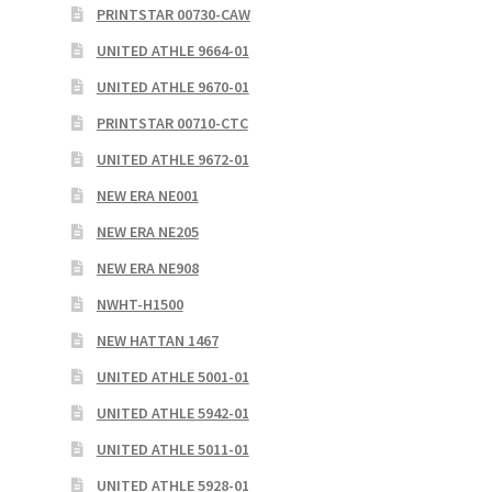
PRINTSTAR 00730-CAW
UNITED ATHLE 9664-01
UNITED ATHLE 9670-01
PRINTSTAR 00710-CTC
UNITED ATHLE 9672-01
NEW ERA NE001
NEW ERA NE205
NEW ERA NE908
NWHT-H1500
NEW HATTAN 1467
UNITED ATHLE 5001-01
UNITED ATHLE 5942-01
UNITED ATHLE 5011-01
UNITED ATHLE 5928-01