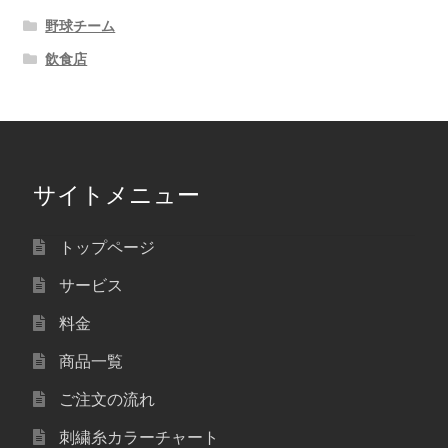
野球チーム
飲食店
サイトメニュー
トップページ
サービス
料金
商品一覧
ご注文の流れ
刺繍糸カラーチャート