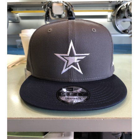
制作事例
WORKS
よくある質問
FAQ
ブログ
BLOG
お問い合わせ
CONTACT