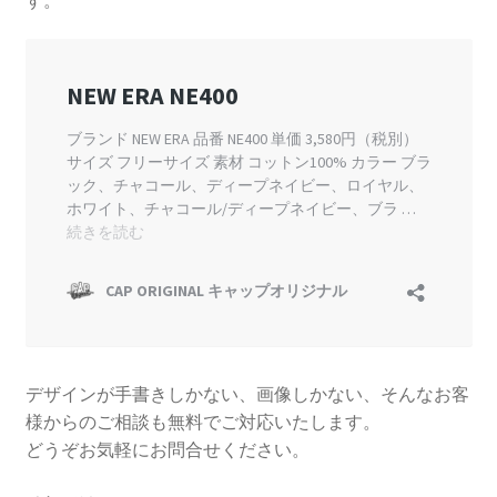
デザインが手書きしかない、画像しかない、そんなお客
様からのご相談も無料でご対応いたします。
どうぞお気軽にお問合せください。