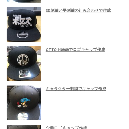
3D刺繍と平刺繍の組み合わせで作成
OTTO-H0969でロゴキャップ作成
キャラクター刺繍でキャップ作成
企業ロゴ キャップ作成