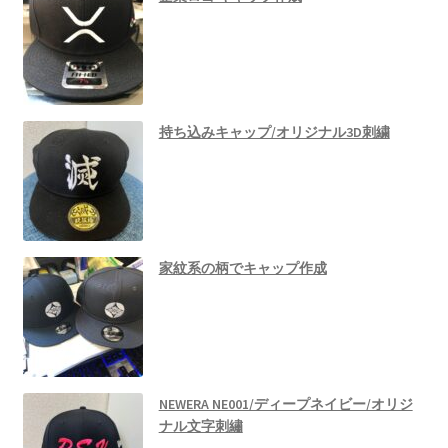
持ち込みキャップ/オリジナル3D刺繍
家紋系の柄でキャップ作成
NEWERA NE001/ディープネイビー/オリジ
ナル文字刺繡