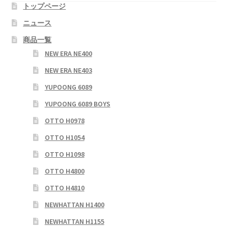
トップページ
シ
ニュース
ョ
商品一覧
ン
NEW ERA NE400
NEW ERA NE403
YUPOONG 6089
YUPOONG 6089 BOYS
OTTO H0978
OTTO H1054
OTTO H1098
OTTO H4800
OTTO H4810
NEWHATTAN H1400
NEWHATTAN H1155