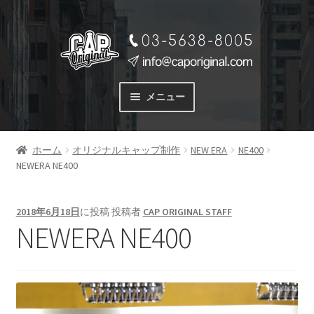
ナ
コ
ビ
ン
ゲ
テ
ー
ン
メニュー
シ
ツ
ョ
へ
サービス
ン
ス
ホーム
オリジナルキャップ制作
NEW ERA
NE400
SERVICE
へ
キ
NEWERA NE400
ス
ッ
料金
キ
プ
PRICE
ッ
2018年6月18日
に投稿
投稿者
CAP ORIGINAL STAFF
プ
NEWERA NE400
商品一覧
PRODUCTS
ご注文の流れ
FLOW