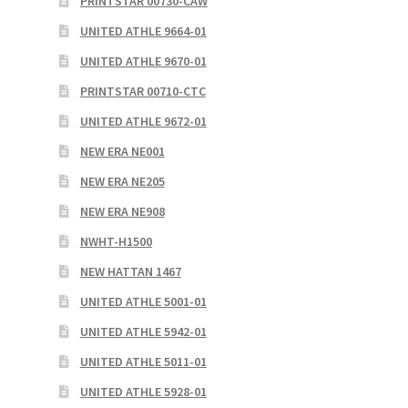
PRINTSTAR 00730-CAW
UNITED ATHLE 9664-01
UNITED ATHLE 9670-01
PRINTSTAR 00710-CTC
UNITED ATHLE 9672-01
NEW ERA NE001
NEW ERA NE205
NEW ERA NE908
NWHT-H1500
NEW HATTAN 1467
UNITED ATHLE 5001-01
UNITED ATHLE 5942-01
UNITED ATHLE 5011-01
UNITED ATHLE 5928-01