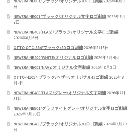
NEWERA NE001/ブラック/オリジナル3Dロゴ刺繍
2026年8月9
日
NEWERA NE001/ブラック/オリジナル文字ロゴ刺繍
2026年8月
7日
NEWERA NE403(FLAG)/ブラック/オリジナル文字ロゴ刺繍
2026年8月6日
OTTO OTC-364/ブラック/3Dロゴ刺繍
2026年8月5日
NEWERA NE400/WHITE/オリジナルロゴ刺繡
2026年8月4日
NEWERA NE001/NAVY/オリジナル文字刺繍
2026年8月3日
OTTO-H1054 ブラック/ヘザー/オリジナルロゴ刺繍
2026年8
月2日
NEWERA NE400(FLAG)/グレー/オリジナル文字刺繍
2026年7月
31日
NEWERA NE501/グラファイトグレー/オリジナル文字ロゴ刺繍
2026年7月30日
NEWERA NE400/ブラック/オリジナル3Dロゴ刺繍
2026年7月29
日