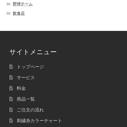
野球チーム
飲食店
サイトメニュー
トップページ
サービス
料金
商品一覧
ご注文の流れ
刺繍糸カラーチャート