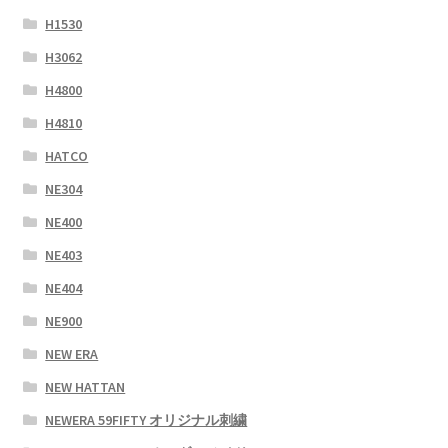
H1530
H3062
H4800
H4810
HATCO
NE304
NE400
NE403
NE404
NE900
NEW ERA
NEW HATTAN
NEWERA 59FIFTY オリジナル刺繍