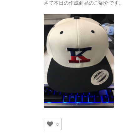
さて本日の作成商品のご紹介です。
0