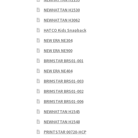
NEWHATTAN H1530
NEWHATTAN H3062
HATCO Kids Snapback
NEW ERA NE304
NEW ERA NE900
BRIMSTAR BRS01-001
NEW ERA NE404
BRIMSTAR BRS01-003
BRIMSTAR BRS01-002
BRIMSTAR BRS01-006
NEWHATTAN H1545
NEWHATTAN H1548
PRINTSTAR 00720-HCP