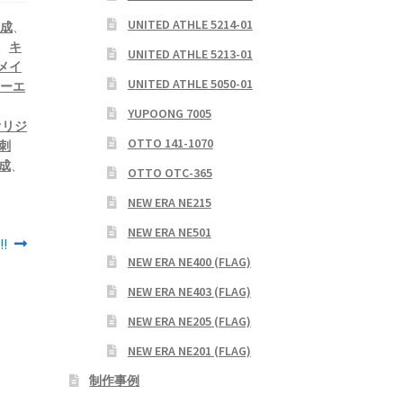
UNITED ATHLE 5214-01
作成
、
、
キ
UNITED ATHLE 5213-01
ーメイ
UNITED ATHLE 5050-01
ューエ
YUPOONG 7005
オリジ
OTTO 141-1070
ル刺
成
、
OTTO OTC-365
NEW ERA NE215
NEW ERA NE501
!
NEW ERA NE400 (FLAG)
NEW ERA NE403 (FLAG)
NEW ERA NE205 (FLAG)
NEW ERA NE201 (FLAG)
制作事例