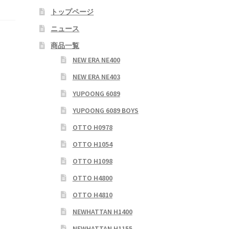
トップページ
ニュース
商品一覧
NEW ERA NE400
NEW ERA NE403
YUPOONG 6089
YUPOONG 6089 BOYS
OTTO H0978
OTTO H1054
OTTO H1098
OTTO H4800
OTTO H4810
NEWHATTAN H1400
NEWHATTAN H1155