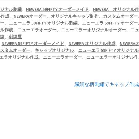
 オリジナル刺繍
、
NEWERA 59FIFTY オーダーメイド
、
NEWERA オリジナル
ル作成
、
NEWERAオーダー
、
オリジナルキャップ制作
、
カスタムオーダー
ダー
、
ニューエラ 59FIFTY オリジナル刺繍
、
ニューエラ 59FIFTY オーダ
ナル作成
、
ニューエラオーダー
、
ニューエラーオリジナルオーダー
、
ニ
刺繍
、
刺繍屋
、
NEWERA 59FIFTY オーダーメイド
、
NEWERA オリジナル作成
、
NEWERA
カスタムオーダー
、
キャップオリジナル
、
ニューエラ 59FIFTY オリジナ
エラオリジナル作成
、
ニューエラオーダー
、
ニューエラーオリジナル作
次
繊細な柄刺繍でキャップ作成!
の
投
稿: