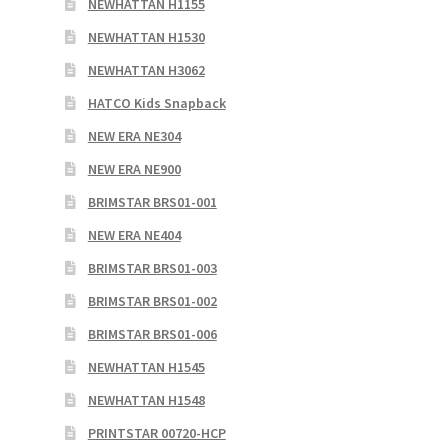
NEWHATTAN H1155
NEWHATTAN H1530
NEWHATTAN H3062
HATCO Kids Snapback
NEW ERA NE304
NEW ERA NE900
BRIMSTAR BRS01-001
NEW ERA NE404
BRIMSTAR BRS01-003
BRIMSTAR BRS01-002
BRIMSTAR BRS01-006
NEWHATTAN H1545
NEWHATTAN H1548
PRINTSTAR 00720-HCP