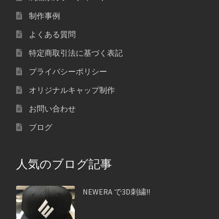
制作事例
よくある質問
特定商取引法に基づく表記
プライバシーポリシー
オリジナルキャップ制作
お問い合わせ
ブログ
人気のブログ記事
NEWERA で3D刺繍!!