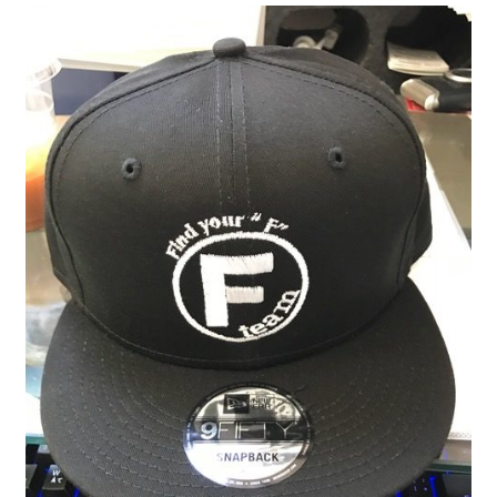
制作事例
WORKS
よくある質問
FAQ
ブログ
BLOG
お問い合わせ
CONTACT