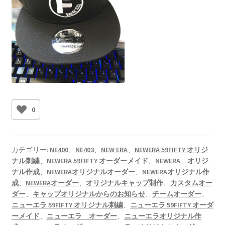
0
カテゴリー:
NE400
、
NE403
、
NEW ERA
、
NEWERA 59FIFTY オリジ
ナル刺繍
、
NEWERA 59FIFTY オーダーメイド
、
NEWERA オリジ
ナル作成
、
NEWERAオリジナルオーダー
、
NEWERAオリジナル作
成
、
NEWERAオーダー
、
オリジナルキャップ制作
、
カスタムオー
ダー
、
キャップオリジナルからのお知らせ
、
チームオーダー
、
ニューエラ 59FIFTY オリジナル刺繍
、
ニューエラ 59FIFTY オーダ
ーメイド
、
ニューエラ オーダー
、
ニューエラオリジナル作