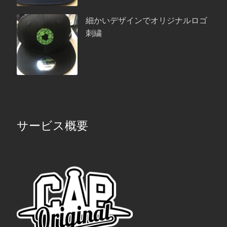
細かいデザインでオリジナルロゴ
刺繍
サービス概要