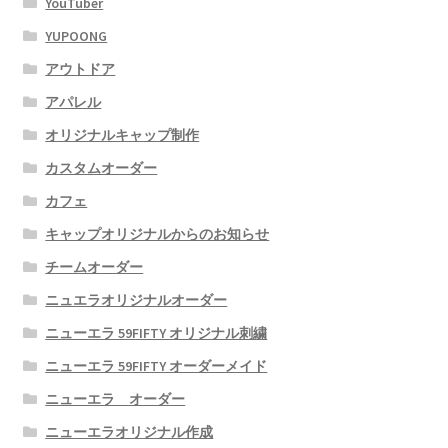
YouTuber
YUPOONG
アウトドア
アパレル
オリジナルキャップ制作
カスタムオーダー
カフェ
キャップオリジナルからのお知らせ
チームオーダー
ニュエラオリジナルオーダー
ニューエラ 59FIFTY オリジナル刺繍
ニューエラ 59FIFTY オーダーメイド
ニューエラ オーダー
ニューエラオリジナル作成