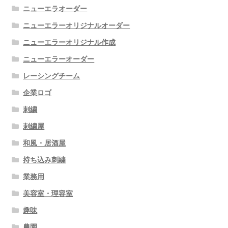
ニューエラオーダー
ニューエラーオリジナルオーダー
ニューエラーオリジナル作成
ニューエラーオーダー
レーシングチーム
企業ロゴ
刺繍
刺繍屋
和風・居酒屋
持ち込み刺繍
業務用
美容室・理容室
趣味
農園