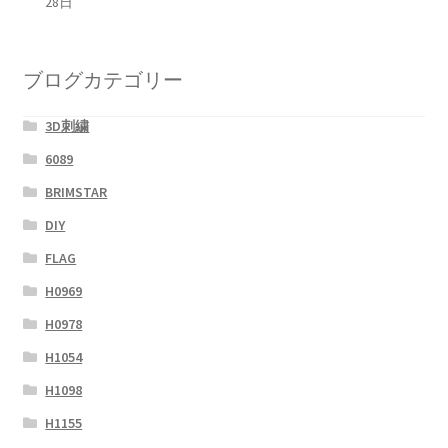
28日
ブログカテゴリー
3D刺繍
6089
BRIMSTAR
DIY
FLAG
H0969
H0978
H1054
H1098
H1155