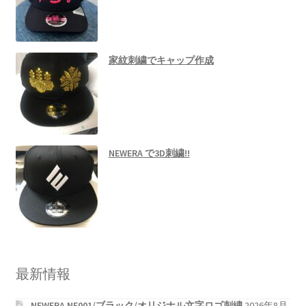
家紋刺繍でキャップ作成
NEWERA で3D刺繍!!
最新情報
NEWERA NE001/ブラック/オリジナル文字ロゴ刺繍
2026年8月