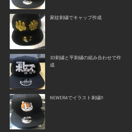
家紋刺繍でキャップ作成
3D刺繍と平刺繍の組み合わせで作
成
NEWERAでイラスト刺繍!!