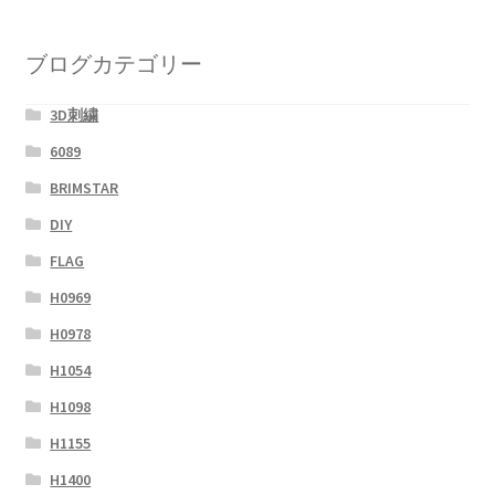
ブログカテゴリー
3D刺繍
6089
BRIMSTAR
DIY
FLAG
H0969
H0978
H1054
H1098
H1155
H1400