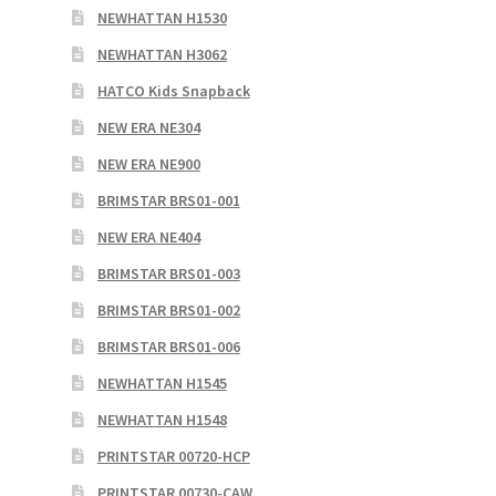
NEWHATTAN H1530
NEWHATTAN H3062
HATCO Kids Snapback
NEW ERA NE304
NEW ERA NE900
BRIMSTAR BRS01-001
NEW ERA NE404
BRIMSTAR BRS01-003
BRIMSTAR BRS01-002
BRIMSTAR BRS01-006
NEWHATTAN H1545
NEWHATTAN H1548
PRINTSTAR 00720-HCP
PRINTSTAR 00730-CAW