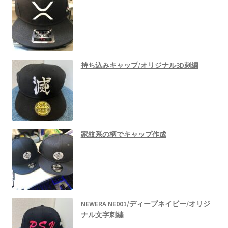
持ち込みキャップ/オリジナル3D刺繍
家紋系の柄でキャップ作成
NEWERA NE001/ディープネイビー/オリジ
ナル文字刺繡