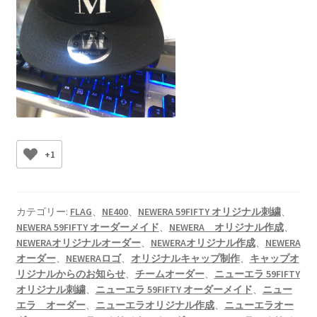
+1
カテゴリー:
FLAG
、
NE400
、
NEWERA 59FIFTY オリジナル刺繍
、
NEWERA 59FIFTY オーダーメイド
、
NEWERA オリジナル作成
、
NEWERAオリジナルオーダー
、
NEWERAオリジナル作成
、
NEWERA
オーダー
、
NEWERAロゴ
、
オリジナルキャップ制作
、
キャップオ
リジナルからのお知らせ
、
チームオーダー
、
ニューエラ 59FIFTY
オリジナル刺繍
、
ニューエラ 59FIFTY オーダーメイド
、
ニュー
エラ オーダー
、
ニューエラオリジナル作成
、
ニューエラオー