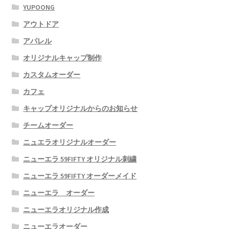
YUPOONG
アウトドア
アパレル
オリジナルキャップ制作
カスタムオーダー
カフェ
キャップオリジナルからのお知らせ
チームオーダー
ニュエラオリジナルオーダー
ニューエラ 59FIFTY オリジナル刺繍
ニューエラ 59FIFTY オーダーメイド
ニューエラ オーダー
ニューエラオリジナル作成
ニューエラオーダー