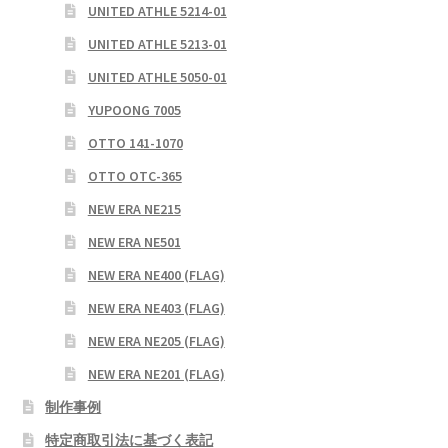
UNITED ATHLE 5214-01
UNITED ATHLE 5213-01
UNITED ATHLE 5050-01
YUPOONG 7005
OTTO 141-1070
OTTO OTC-365
NEW ERA NE215
NEW ERA NE501
NEW ERA NE400 (FLAG)
NEW ERA NE403 (FLAG)
NEW ERA NE205 (FLAG)
NEW ERA NE201 (FLAG)
制作事例
特定商取引法に基づく表記