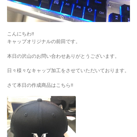
こんにちわ!!
キャップオリジナルの前田です。
本日の沢山のお問い合わせありがとうございます。
日々様々なキャップ加工をさせていただいております。
さて本日の作成商品はこちら!!