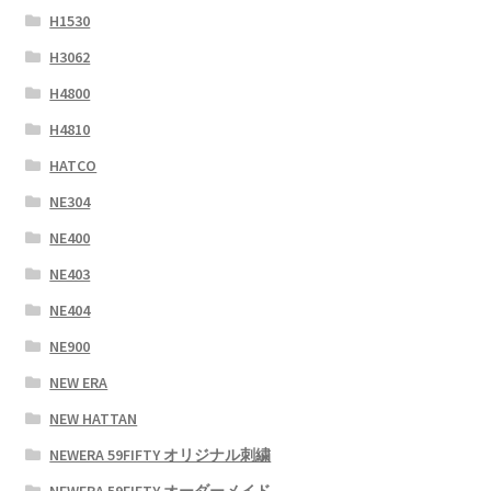
H1530
H3062
H4800
H4810
HATCO
NE304
NE400
NE403
NE404
NE900
NEW ERA
NEW HATTAN
NEWERA 59FIFTY オリジナル刺繍