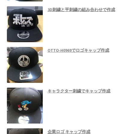
3D刺繍と平刺繍の組み合わせで作成
OTTO-H0969でロゴキャップ作成
キャラクター刺繍でキャップ作成
企業ロゴ キャップ作成