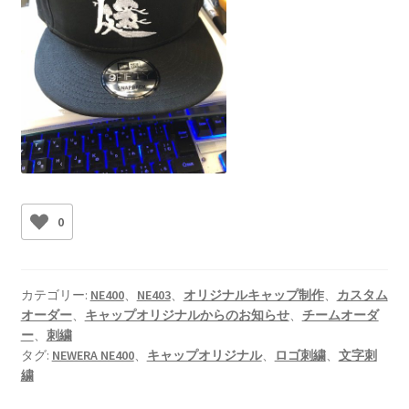
0
カテゴリー:
NE400
、
NE403
、
オリジナルキャップ制作
、
カスタム
オーダー
、
キャップオリジナルからのお知らせ
、
チームオーダ
ー
、
刺繍
タグ:
NEWERA NE400
、
キャップオリジナル
、
ロゴ刺繍
、
文字刺
繍