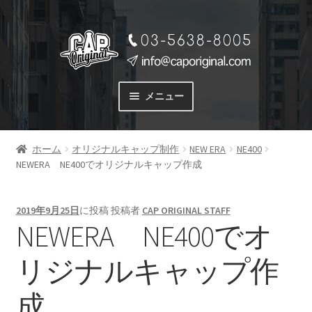
ナ
コ
ビ
ン
ゲ
テ
ー
ン
メニュー
シ
ツ
ョ
へ
サービス
ン
ス
ホーム
オリジナルキャップ制作
NEW ERA
NE400
SERVICE
へ
キ
NEWERA NE400でオリジナルキャップ作成
ス
ッ
料金
キ
プ
PRICE
ッ
2019年9月25日
に投稿
投稿者
CAP ORIGINAL STAFF
プ
NEWERA NE400でオ
商品一覧
PRODUCTS
リジナルキャップ作
ご注文の流れ
成
FLOW