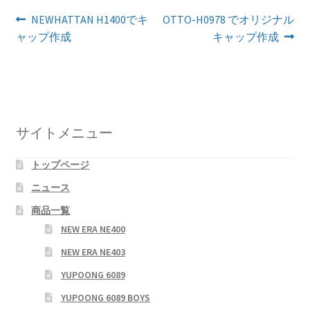
投
前
次
NEWHATTAN H1400でキ
OTTO-H0978 でオリジナル
の
の
ャップ作成
キャップ作成
稿
投
投
ナ
稿:
稿:
ビ
ゲ
サイトメニュー
ー
トップページ
シ
ニュース
ョ
商品一覧
ン
NEW ERA NE400
NEW ERA NE403
YUPOONG 6089
YUPOONG 6089 BOYS