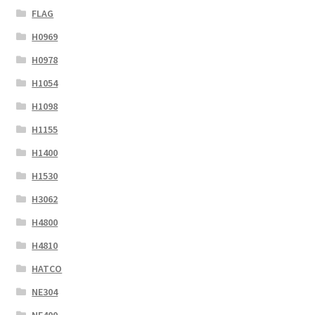
FLAG
H0969
H0978
H1054
H1098
H1155
H1400
H1530
H3062
H4800
H4810
HATCO
NE304
NE400