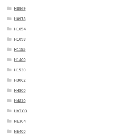
H0969
H0978
H1054
H1098
H1155
H1400
H1530
H3062
H4800
H4810
HATCO
NE304
NE400