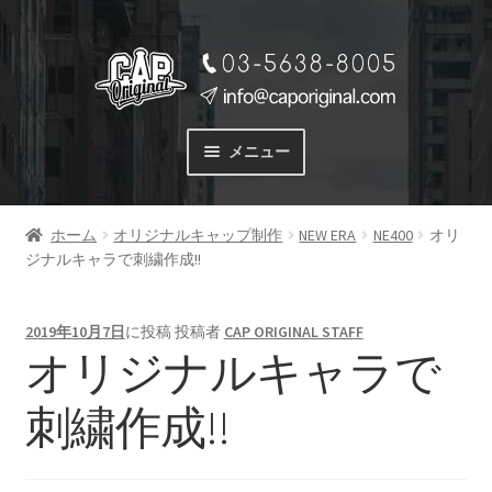
ナ
コ
ビ
ン
ゲ
テ
ー
ン
メニュー
シ
ツ
ョ
へ
サービス
ン
ス
ホーム
オリジナルキャップ制作
NEW ERA
NE400
オリ
SERVICE
へ
キ
ジナルキャラで刺繍作成!!
ス
ッ
料金
キ
プ
PRICE
ッ
2019年10月7日
に投稿
投稿者
CAP ORIGINAL STAFF
プ
オリジナルキャラで
商品一覧
PRODUCTS
刺繍作成!!
ご注文の流れ
FLOW