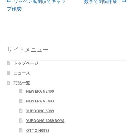
投
前
次
ワッペン風刺繍でキャッ
数字で刺繍作成!!
の
の
プ作成!!
稿
投
投
ナ
稿:
稿:
ビ
ゲ
サイトメニュー
ー
トップページ
シ
ニュース
ョ
商品一覧
ン
NEW ERA NE400
NEW ERA NE403
YUPOONG 6089
YUPOONG 6089 BOYS
OTTO H0978