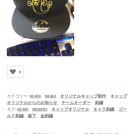
0
カテゴリー:
NE400
、
NE403
、
オリジナルキャップ制作
、
キャップ
オリジナルからのお知らせ
、
チームオーダー
、
刺繍
タグ:
NE400
、
NEWERA
、
キャップオリジナル
、
キャラ刺繍
、
ゴー
ルド刺繍
、
森下
、
金刺繍