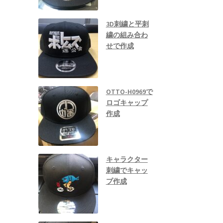
3D刺繍と平刺
繍の組み合わ
せで作成
OTTO-H0969で
ロゴキャップ
作成
キャラクター
刺繍でキャッ
プ作成