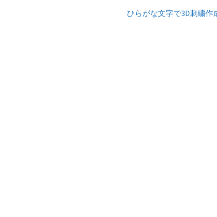
次
ひらがな文字で3D刺繍作
の
投
稿: