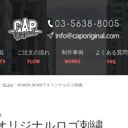
ナ
コ
ビ
ン
ゲ
テ
ー
ン
シ
ツ
ョ
へ
覧
ご注文の流れ
制作事例
よくある質問
ン
ス
TS
FLOW
WORKS
FAQ
へ
キ
ス
ッ
キ
プ
NE304
NEWERA NE400でオリジナルロゴ刺繍
ッ
プ
F
00でオリジナルロゴ刺繍