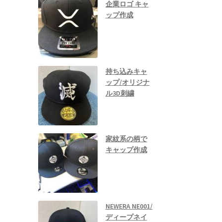
企業ロゴ キャ
ップ作成
持ち込みキャ
ップ/オリジナ
ル3D刺繍
家紋系の柄で
キャップ作成
NEWERA NE001/
ディープネイ