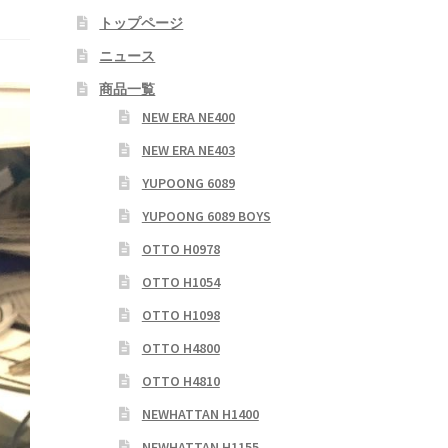
トップページ
ニュース
商品一覧
NEW ERA NE400
NEW ERA NE403
YUPOONG 6089
YUPOONG 6089 BOYS
OTTO H0978
OTTO H1054
OTTO H1098
OTTO H4800
OTTO H4810
NEWHATTAN H1400
NEWHATTAN H1155