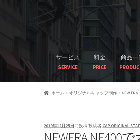
サービス
料金
商品一
SERVICE
PRICE
PRODUC
ホーム
オリジナルキャップ制作
NEW ERA
2019年12月25日
に投稿
投稿者
CAP ORIGINAL STAF
NEWERA NE4