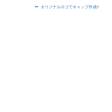
投
前
オリジナルロゴでキャップ作成!!
の
稿
投
ナ
稿:
ビ
ゲ
ー
シ
ョ
ン