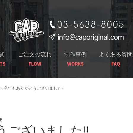
ナ
コ
ビ
ン
ゲ
テ
ー
ン
シ
ツ
ョ
へ
覧
ご注文の流れ
制作事例
よくある質問
ン
ス
TS
FLOW
WORKS
FAQ
へ
キ
ス
ッ
キ
プ
今年もありがとうございました!!
ッ
プ
F
ございました!!