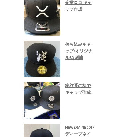
企業ロゴ キャ
ップ作成
持ち込みキャ
ップ/オリジナ
ル3D刺繍
家紋系の柄で
キャップ作成
NEWERA NE001/
ディープネイ