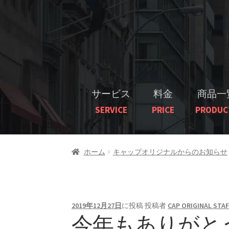
サービス
料金
商品一
SERVICE
PRICE
PRODUC
ホーム
キャップオリジナルからのお知らせ
2019年12月27日
に投稿
投稿者
CAP ORIGINAL STAF
今年もありがとう