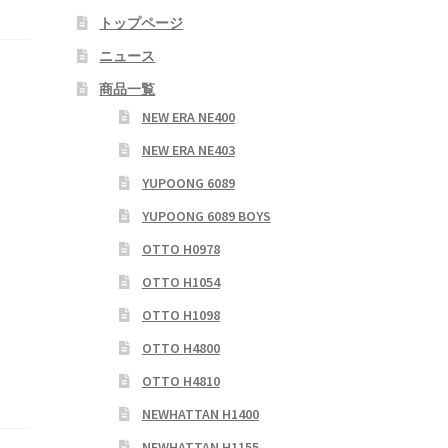
トップページ
ニュース
商品一覧
NEW ERA NE400
NEW ERA NE403
YUPOONG 6089
YUPOONG 6089 BOYS
OTTO H0978
OTTO H1054
OTTO H1098
OTTO H4800
OTTO H4810
NEWHATTAN H1400
NEWHATTAN H1155