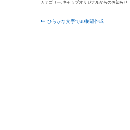
カテゴリー:
キャップオリジナルからのお知らせ
投
前
ひらがな文字で3D刺繍作成
の
稿
投
ナ
稿:
ビ
ゲ
ー
シ
ョ
ン