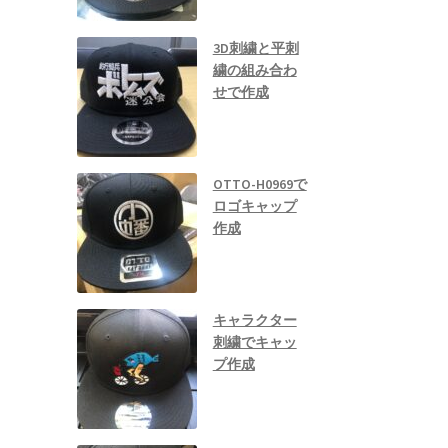
3D刺繍と平刺
繍の組み合わ
せで作成
OTTO-H0969で
ロゴキャップ
作成
キャラクター
刺繍でキャッ
プ作成