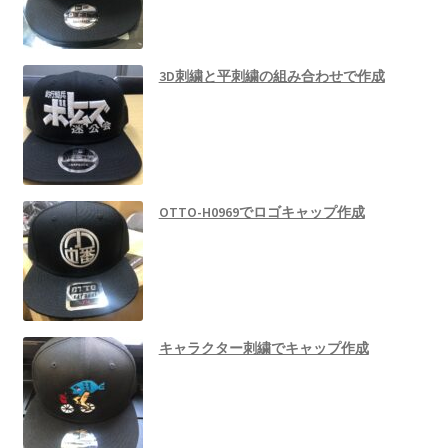
3D刺繍と平刺繍の組み合わせで作成
OTTO-H0969でロゴキャップ作成
キャラクター刺繍でキャップ作成