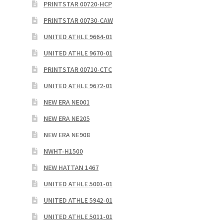
PRINTSTAR 00720-HCP
PRINTSTAR 00730-CAW
UNITED ATHLE 9664-01
UNITED ATHLE 9670-01
PRINTSTAR 00710-CTC
UNITED ATHLE 9672-01
NEW ERA NE001
NEW ERA NE205
NEW ERA NE908
NWHT-H1500
NEW HATTAN 1467
UNITED ATHLE 5001-01
UNITED ATHLE 5942-01
UNITED ATHLE 5011-01