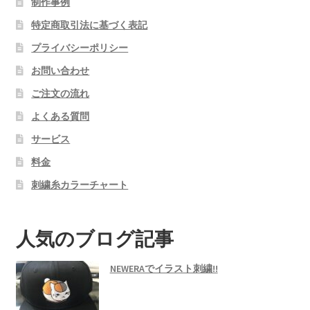
制作事例
特定商取引法に基づく表記
プライバシーポリシー
お問い合わせ
ご注文の流れ
よくある質問
サービス
料金
刺繍糸カラーチャート
人気のブログ記事
NEWERAでイラスト刺繍!!