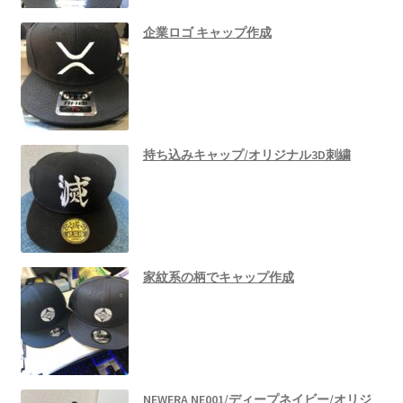
企業ロゴ キャップ作成
持ち込みキャップ/オリジナル3D刺繍
家紋系の柄でキャップ作成
NEWERA NE001/ディープネイビー/オリジ