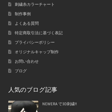
刺繍糸カラーチャート
制作事例
よくある質問
特定商取引法に基づく表記
プライバシーポリシー
オリジナルキャップ制作
お問い合わせ
ブログ
人気のブログ記事
NEWERA で3D刺繍!!