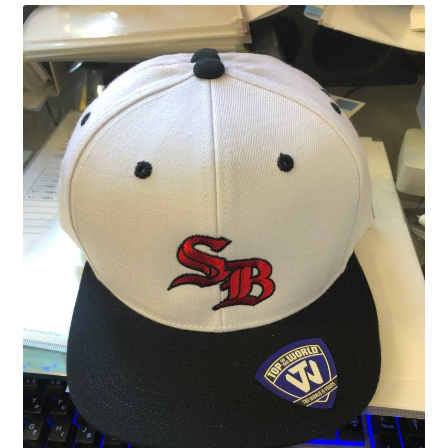
制作事例
WORKS
よくある質問
FAQ
ブログ
BLOG
お問い合わせ
CONTACT