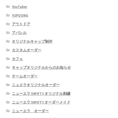
YouTuber
YUPOONG
アウトドア
アパレル
オリジナルキャップ制作
カスタムオーダー
カフェ
キャップオリジナルからのお知らせ
チームオーダー
ニュエラオリジナルオーダー
ニューエラ 59FIFTY オリジナル刺繍
ニューエラ 59FIFTY オーダーメイド
ニューエラ オーダー