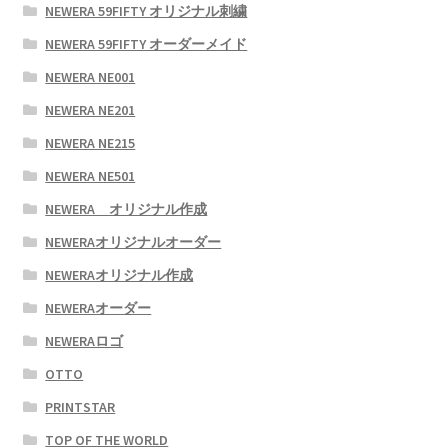
NEWERA 59FIFTY オリジナル刺繍
NEWERA 59FIFTY オーダーメイド
NEWERA NE001
NEWERA NE201
NEWERA NE215
NEWERA NE501
NEWERA オリジナル作成
NEWERAオリジナルオーダー
NEWERAオリジナル作成
NEWERAオーダー
NEWERAロゴ
OTTO
PRINTSTAR
TOP OF THE WORLD