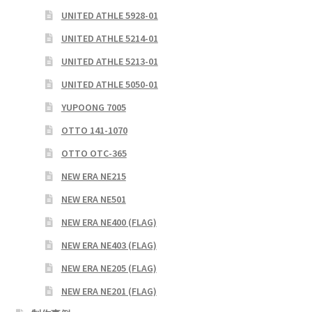
UNITED ATHLE 5928-01
UNITED ATHLE 5214-01
UNITED ATHLE 5213-01
UNITED ATHLE 5050-01
YUPOONG 7005
OTTO 141-1070
OTTO OTC-365
NEW ERA NE215
NEW ERA NE501
NEW ERA NE400 (FLAG)
NEW ERA NE403 (FLAG)
NEW ERA NE205 (FLAG)
NEW ERA NE201 (FLAG)