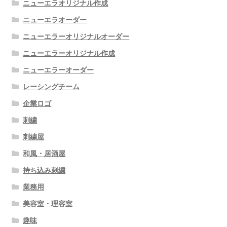
ニューエラオリジナル作成
ニューエラオーダー
ニューエラーオリジナルオーダー
ニューエラーオリジナル作成
ニューエラーオーダー
レーシングチーム
企業ロゴ
刺繍
刺繍屋
和風・居酒屋
持ち込み刺繍
業務用
美容室・理容室
趣味