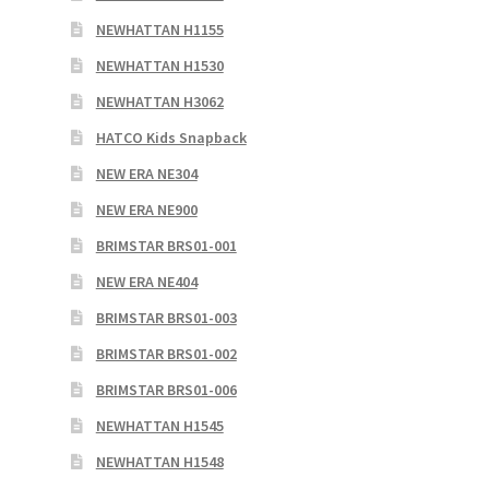
NEWHATTAN H1155
NEWHATTAN H1530
NEWHATTAN H3062
HATCO Kids Snapback
NEW ERA NE304
NEW ERA NE900
BRIMSTAR BRS01-001
NEW ERA NE404
BRIMSTAR BRS01-003
BRIMSTAR BRS01-002
BRIMSTAR BRS01-006
NEWHATTAN H1545
NEWHATTAN H1548