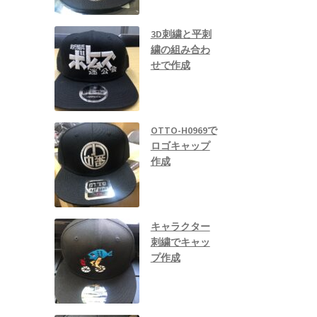
3D刺繍と平刺
繍の組み合わ
せで作成
OTTO-H0969で
ロゴキャップ
作成
キャラクター
刺繍でキャッ
プ作成