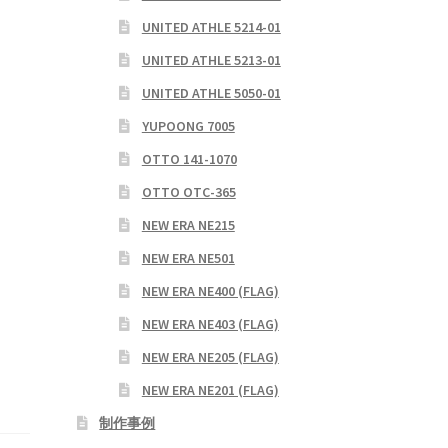
UNITED ATHLE 5214-01
UNITED ATHLE 5213-01
UNITED ATHLE 5050-01
YUPOONG 7005
OTTO 141-1070
OTTO OTC-365
NEW ERA NE215
NEW ERA NE501
NEW ERA NE400 (FLAG)
NEW ERA NE403 (FLAG)
NEW ERA NE205 (FLAG)
NEW ERA NE201 (FLAG)
制作事例