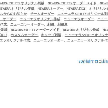
EWERA 59FIFTY オリジナル刺繍
、
NEWERA 59FIFTY オーダーメイド
、
NEW
NEWERAオリジナル作成
、
NEWERAオーダー
、
NEWERAロゴ
、
オリジナル
ナルからのお知らせ
、
チームオーダー
、
ニューエラ 59FIFTY オリジナル
 オーダー
、
ニューエラオリジナル作成
、
ニューエラオーダー
、
ニュー
ル作成
、
ニューエラーオーダー
、
刺繍
、
刺繍屋
ナル刺繍
、
NEWERA 59FIFTY オーダーメイド
、
NEWERA オリジナル作成
、
NE
ゴ有り
、
カスタムオーダー
、
キャップ刺繍
、
ニューエラ 59FIFTY オリジ
エラオリジナル作成
、
ニューエラオーダー
、
ニューエラーオリジナル作
次
3D刺繍でロゴ刺
の
投
稿: