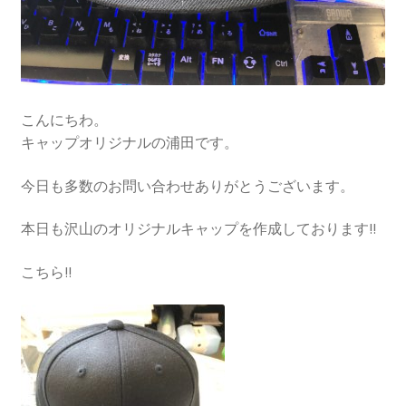
こんにちわ。
キャップオリジナルの浦田です。
今日も多数のお問い合わせありがとうございます。
本日も沢山のオリジナルキャップを作成しております!!
こちら!!