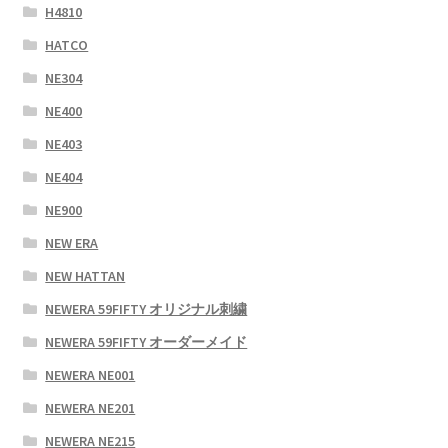
H4810
HATCO
NE304
NE400
NE403
NE404
NE900
NEW ERA
NEW HATTAN
NEWERA 59FIFTY オリジナル刺繍
NEWERA 59FIFTY オーダーメイド
NEWERA NE001
NEWERA NE201
NEWERA NE215