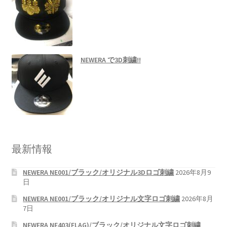
NEWERA で3D刺繍!!
最新情報
NEWERA NE001/ブラック/オリジナル3Dロゴ刺繍
2026年8月9
日
NEWERA NE001/ブラック/オリジナル文字ロゴ刺繍
2026年8月
7日
NEWERA NE403(FLAG)/ブラック/オリジナル文字ロゴ刺繍