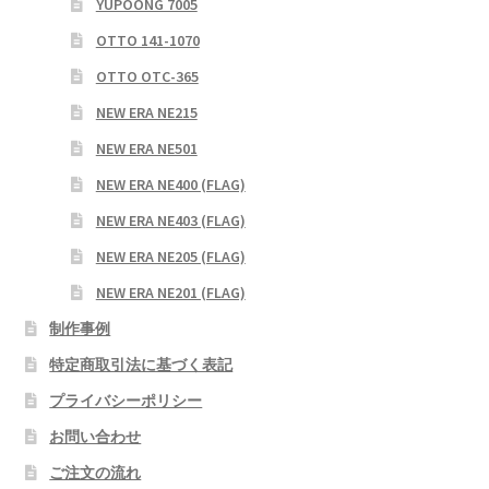
YUPOONG 7005
OTTO 141-1070
OTTO OTC-365
NEW ERA NE215
NEW ERA NE501
NEW ERA NE400 (FLAG)
NEW ERA NE403 (FLAG)
NEW ERA NE205 (FLAG)
NEW ERA NE201 (FLAG)
制作事例
特定商取引法に基づく表記
プライバシーポリシー
お問い合わせ
ご注文の流れ