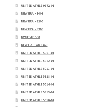
UNITED ATHLE 9672-01
NEW ERA NE001
NEW ERA NE205
NEW ERA NE908
NWHT-H1500
NEW HATTAN 1467
UNITED ATHLE 5001-01
UNITED ATHLE 5942-01
UNITED ATHLE 5011-01
UNITED ATHLE 5928-01
UNITED ATHLE 5214-01
UNITED ATHLE 5213-01
UNITED ATHLE 5050-01