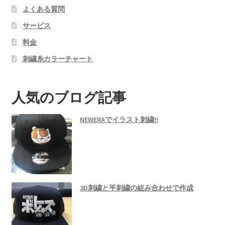
よくある質問
サービス
料金
刺繍糸カラーチャート
人気のブログ記事
NEWERAでイラスト刺繍!!
3D刺繍と平刺繍の組み合わせで作成