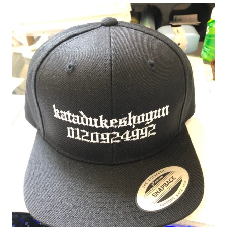
制作事例
WORKS
よくある質問
FAQ
ブログ
BLOG
お問い合わせ
CONTACT