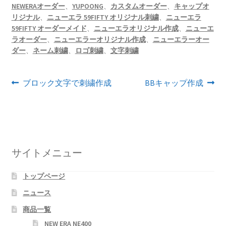
NEWERAオーダー
、
YUPOONG
、
カスタムオーダー
、
キャップオ
リジナル
、
ニューエラ 59FIFTY オリジナル刺繍
、
ニューエラ
59FIFTY オーダーメイド
、
ニューエラオリジナル作成
、
ニューエ
ラオーダー
、
ニューエラーオリジナル作成
、
ニューエラーオー
ダー
、
ネーム刺繍
、
ロゴ刺繍
、
文字刺繍
投
前
次
ブロック文字で刺繍作成
BBキャップ作成
の
の
稿
投
投
ナ
稿:
稿:
ビ
サイトメニュー
ゲ
トップページ
ー
ニュース
シ
商品一覧
ョ
NEW ERA NE400