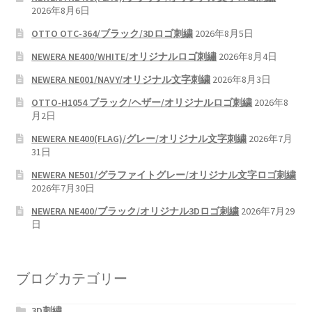
2026年8月6日
OTTO OTC-364/ブラック/3Dロゴ刺繍
2026年8月5日
NEWERA NE400/WHITE/オリジナルロゴ刺繡
2026年8月4日
NEWERA NE001/NAVY/オリジナル文字刺繍
2026年8月3日
OTTO-H1054 ブラック/ヘザー/オリジナルロゴ刺繍
2026年8
月2日
NEWERA NE400(FLAG)/グレー/オリジナル文字刺繍
2026年7月
31日
NEWERA NE501/グラファイトグレー/オリジナル文字ロゴ刺繍
2026年7月30日
NEWERA NE400/ブラック/オリジナル3Dロゴ刺繍
2026年7月29
日
ブログカテゴリー
3D刺繍