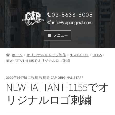
ナ
コ
ビ
ン
ゲ
テ
ー
ン
メニュー
シ
ツ
ョ
へ
サービス
ン
ス
ホーム
オリジナルキャップ制作
NEW HATTAN
H1155
SERVICE
へ
キ
NEWHATTAN H1155でオリジナルロゴ刺繍
ス
ッ
料金
キ
プ
PRICE
ッ
2020年9月7日
に投稿
投稿者
CAP ORIGINAL STAFF
プ
NEWHATTAN H1155でオ
商品一覧
PRODUCTS
リジナルロゴ刺繍
ご注文の流れ
FLOW