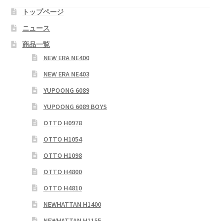
ー
トップページ
シ
ニュース
ョ
商品一覧
ン
NEW ERA NE400
NEW ERA NE403
YUPOONG 6089
YUPOONG 6089 BOYS
OTTO H0978
OTTO H1054
OTTO H1098
OTTO H4800
OTTO H4810
NEWHATTAN H1400
NEWHATTAN H1155