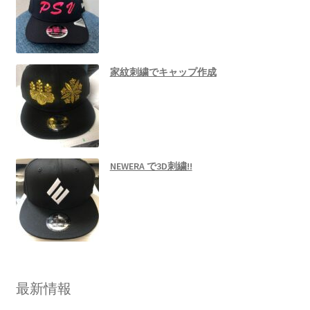
家紋刺繍でキャップ作成
NEWERA で3D刺繍!!
最新情報