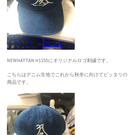
NEWHATTAN H1155にオリジナルロゴ刺繍です。
こちらはデニム生地でこれから秋冬に向けてピッタリの
商品です。