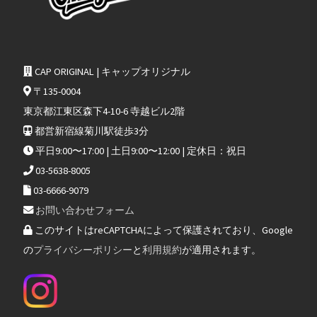
CAP ORIGINAL | キャップオリジナル
〒135-0004
東京都江東区森下4-10-6 寺越ビル2階
都営新宿線菊川駅徒歩3分
平日9:00〜17:00 | 土日9:00〜12:00 | 定休日：祝日
03-5638-8005
03-6666-9079
お問い合わせフォーム
このサイトはreCAPTCHAによって保護されており、Google
の
プライバシーポリシー
と
利用規約
が適用されます。