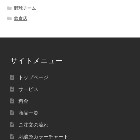
野球チーム
飲食店
サイトメニュー
トップページ
サービス
料金
商品一覧
ご注文の流れ
刺繍糸カラーチャート