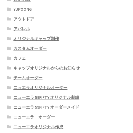
YUPOONG
アウトドア
アパレル
オリジナルキャップ制作
カスタムオーダー
カフェ
キャップオリジナルからのお知らせ
チームオーダー
ニュエラオリジナルオーダー
ニューエラ 59FIFTY オリジナル刺繍
ニューエラ 59FIFTY オーダーメイド
ニューエラ オーダー
ニューエラオリジナル作成