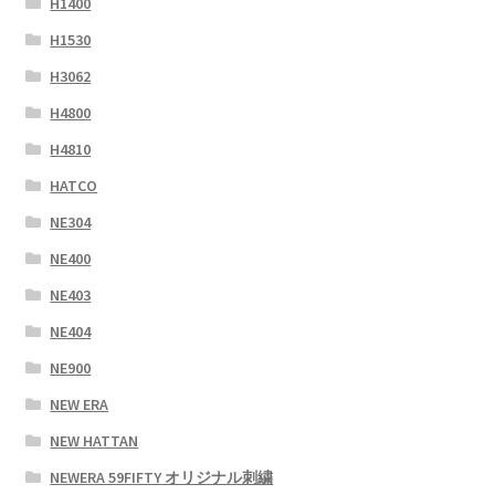
H1400
H1530
H3062
H4800
H4810
HATCO
NE304
NE400
NE403
NE404
NE900
NEW ERA
NEW HATTAN
NEWERA 59FIFTY オリジナル刺繍