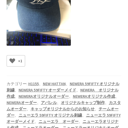
+1
カテゴリー:
H1155
、
NEW HATTAN
、
NEWERA 59FIFTY オリジナル
刺繍
、
NEWERA 59FIFTY オーダーメイド
、
NEWERA オリジナル
作成
、
NEWERAオリジナルオーダー
、
NEWERAオリジナル作成
、
NEWERAオーダー
、
アパレル
、
オリジナルキャップ制作
、
カスタ
ムオーダー
、
キャップオリジナルからのお知らせ
、
チームオー
ダー
、
ニューエラ 59FIFTY オリジナル刺繍
、
ニューエラ 59FIFTY
オーダーメイド
、
ニューエラ オーダー
、
ニューエラオリジナ
ル作成
、
ニューエラオーダー
、
ニューエラーオリジナルオーダ