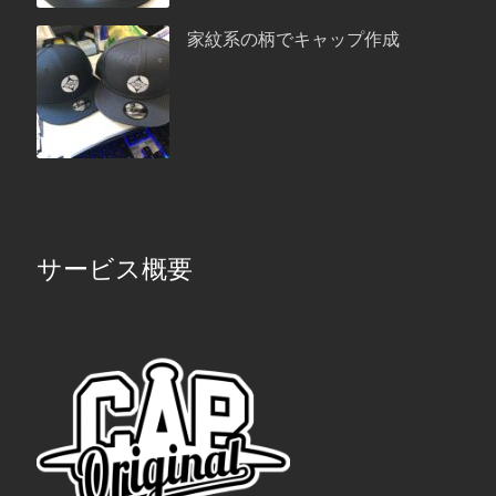
家紋系の柄でキャップ作成
サービス概要