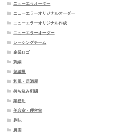
ニューエラオーダー
ニューエラーオリジナルオーダー
ニューエラーオリジナル作成
ニューエラーオーダー
レーシングチーム
企業ロゴ
刺繍
刺繍屋
和風・居酒屋
持ち込み刺繍
業務用
美容室・理容室
趣味
農園