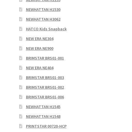
NEWHATTAN H1530
NEWHATTAN H3062
HATCO Kids Snapback
NEW ERA NE304
NEW ERA NE900
BRIMSTAR BRS01-001
NEW ERA NE404
BRIMSTAR BRS01-003
BRIMSTAR BRS01-002
BRIMSTAR BRS01-006
NEWHATTAN H1545
NEWHATTAN H1548
PRINTSTAR 00720-HCP