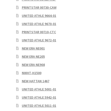
PRINTSTAR 00730-CAW
UNITED ATHLE 9664-01
UNITED ATHLE 9670-01
PRINTSTAR 00710-CTC
UNITED ATHLE 9672-01
NEW ERA NE001
NEW ERA NE205
NEW ERA NE908
NWHT-H1500
NEW HATTAN 1467
UNITED ATHLE 5001-01
UNITED ATHLE 5942-01
UNITED ATHLE 5011-01