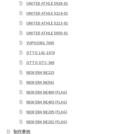
UNITED ATHLE 5928-01
UNITED ATHLE 5214-01
UNITED ATHLE 5213-01
UNITED ATHLE 5050-01
YUPOONG 7005
OTTO 141-1070
OTTO OTC-365
NEW ERA NE215
NEW ERA NE501
NEW ERA NE400 (FLAG)
NEW ERA NE403 (FLAG)
NEW ERA NE205 (FLAG)
NEW ERA NE201 (FLAG)
制作事例