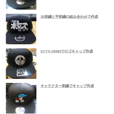
3D刺繍と平刺繍の組み合わせで作成
OTTO-H0969でロゴキャップ作成
キャラクター刺繍でキャップ作成