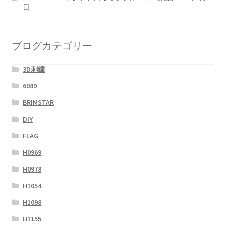
日
ブログカテゴリー
3D刺繍
6089
BRIMSTAR
DIY
FLAG
H0969
H0978
H1054
H1098
H1155