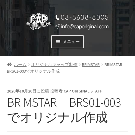
ナ
コ
ビ
ン
ゲ
テ
ー
ン
メニュー
シ
ツ
ョ
へ
サービス
ン
ス
ホーム
オリジナルキャップ制作
BRIMSTAR
BRIMSTAR
SERVICE
へ
キ
BRS01-003でオリジナル作成
ス
ッ
料金
キ
プ
PRICE
ッ
2020年10月20日
に投稿
投稿者
CAP ORIGINAL STAFF
プ
BRIMSTAR BRS01-003
商品一覧
PRODUCTS
でオリジナル作成
ご注文の流れ
FLOW