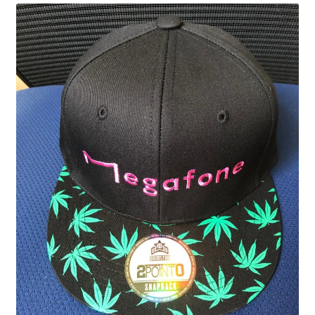
制作事例
WORKS
よくある質問
FAQ
ブログ
BLOG
お問い合わせ
CONTACT