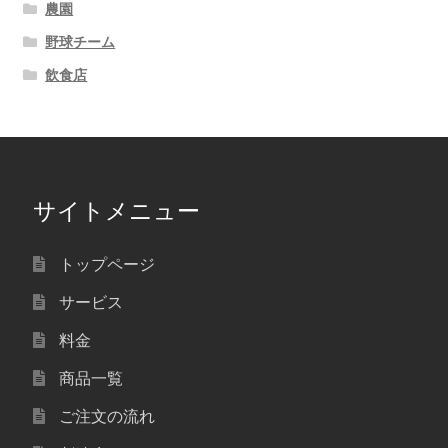
農園
野球チーム
飲食店
サイトメニュー
トップページ
サービス
料金
商品一覧
ご注文の流れ