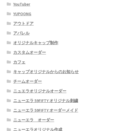
YouTuber
YUPOONG
アウトドア
アパレル
オリジナルキャップ制作
カスタムオーダー
カフェ
キャップオリジナルからのお知らせ
チームオーダー
ニュエラオリジナルオーダー
ニューエラ 59FIFTY オリジナル刺繍
ニューエラ 59FIFTY オーダーメイド
ニューエラ オーダー
ニューエラオリジナル作成