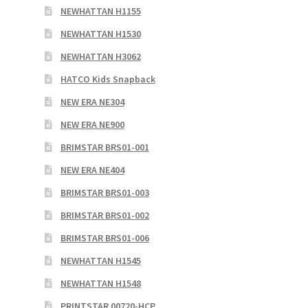
NEWHATTAN H1155
NEWHATTAN H1530
NEWHATTAN H3062
HATCO Kids Snapback
NEW ERA NE304
NEW ERA NE900
BRIMSTAR BRS01-001
NEW ERA NE404
BRIMSTAR BRS01-003
BRIMSTAR BRS01-002
BRIMSTAR BRS01-006
NEWHATTAN H1545
NEWHATTAN H1548
PRINTSTAR 00720-HCP