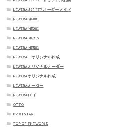
NEWERA 59FIFTY オリジナル刺繍
NEWERA 59FIFTY オーダーメイド
NEWERA NE001
NEWERA NE201
NEWERA NE215
NEWERA NE501
NEWERA オリジナル作成
NEWERAオリジナルオーダー
NEWERAオリジナル作成
NEWERAオーダー
NEWERAロゴ
OTTO
PRINTSTAR
TOP OF THE WORLD