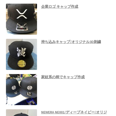
企業ロゴ キャップ作成
持ち込みキャップ/オリジナル3D刺繍
家紋系の柄でキャップ作成
NEWERA NE001/ディープネイビー/オリジ