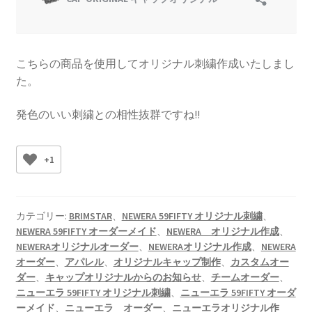
こちらの商品を使用してオリジナル刺繍作成いたしまし
た。
発色のいい刺繍との相性抜群ですね!!
+1
カテゴリー:
BRIMSTAR
、
NEWERA 59FIFTY オリジナル刺繍
、
NEWERA 59FIFTY オーダーメイド
、
NEWERA オリジナル作成
、
NEWERAオリジナルオーダー
、
NEWERAオリジナル作成
、
NEWERA
オーダー
、
アパレル
、
オリジナルキャップ制作
、
カスタムオー
ダー
、
キャップオリジナルからのお知らせ
、
チームオーダー
、
ニューエラ 59FIFTY オリジナル刺繍
、
ニューエラ 59FIFTY オーダ
ーメイド
、
ニューエラ オーダー
、
ニューエラオリジナル作