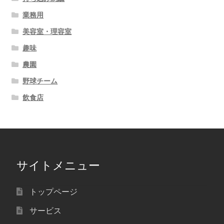
業務用
美容室・理容室
趣味
農園
野球チーム
飲食店
サイトメニュー
トップページ
サービス