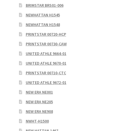
BRIMSTAR BRS01-006
NEWHATTAN H1545
NEWHATTAN H1548
PRINTSTAR 00720-HCP
PRINTSTAR 00730-CAW
UNITED ATHLE 9664-01
UNITED ATHLE 9670-01
PRINTSTAR 00710-CTC
UNITED ATHLE 9672-01
NEW ERA NE001
NEW ERA NE205
NEW ERA NE908
NWHT-H1500
NEW HATTAN 1467