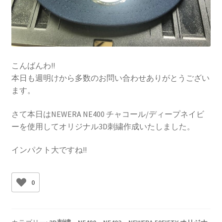
こんばんわ!!
本日も週明けから多数のお問い合わせありがとうござい
ます。
さて本日はNEWERA NE400 チャコール/ディープネイビ
ーを使用してオリジナル3D刺繍作成いたしました。
インパクト大ですね!!
0