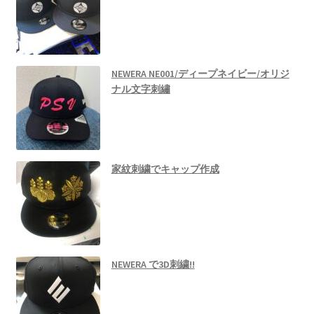
NEWERA NE001/ディープネイビー/オリジ
ナル文字刺繡
家紋刺繍でキャップ作成
NEWERA で3D刺繍!!