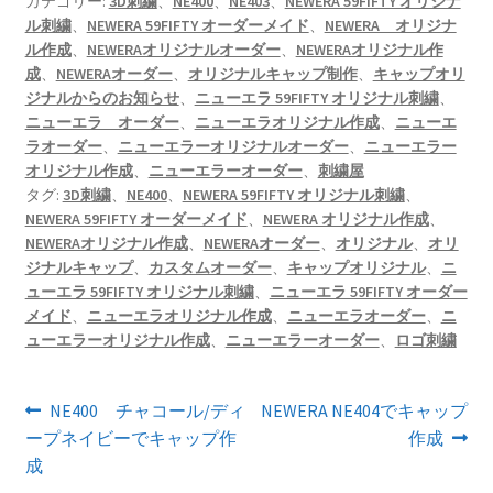
カテゴリー:
3D刺繍
、
NE400
、
NE403
、
NEWERA 59FIFTY オリジナ
ル刺繍
、
NEWERA 59FIFTY オーダーメイド
、
NEWERA オリジナ
ル作成
、
NEWERAオリジナルオーダー
、
NEWERAオリジナル作
成
、
NEWERAオーダー
、
オリジナルキャップ制作
、
キャップオリ
ジナルからのお知らせ
、
ニューエラ 59FIFTY オリジナル刺繍
、
ニューエラ オーダー
、
ニューエラオリジナル作成
、
ニューエ
ラオーダー
、
ニューエラーオリジナルオーダー
、
ニューエラー
オリジナル作成
、
ニューエラーオーダー
、
刺繍屋
タグ:
3D刺繍
、
NE400
、
NEWERA 59FIFTY オリジナル刺繍
、
NEWERA 59FIFTY オーダーメイド
、
NEWERA オリジナル作成
、
NEWERAオリジナル作成
、
NEWERAオーダー
、
オリジナル
、
オリ
ジナルキャップ
、
カスタムオーダー
、
キャップオリジナル
、
ニ
ューエラ 59FIFTY オリジナル刺繍
、
ニューエラ 59FIFTY オーダー
メイド
、
ニューエラオリジナル作成
、
ニューエラオーダー
、
ニ
ューエラーオリジナル作成
、
ニューエラーオーダー
、
ロゴ刺繍
投
前
次
NE400 チャコール/ディ
NEWERA NE404でキャップ
の
の
ープネイビーでキャップ作
作成
稿
投
投
成
稿:
稿: