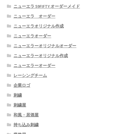
ニューエラ 59FIFTY オーダーメイド
ニューエラ オーダー
ニューエラオリジナル作成
ニューエラオーダー
ニューエラーオリジナルオーダー
ニューエラーオリジナル作成
ニューエラーオーダー
レーシングチーム
企業ロゴ
刺繍
刺繍屋
和風・居酒屋
持ち込み刺繍