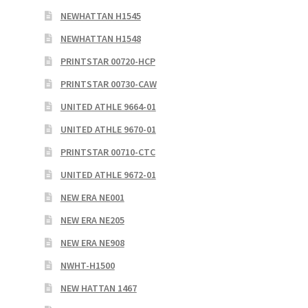
NEWHATTAN H1545
NEWHATTAN H1548
PRINTSTAR 00720-HCP
PRINTSTAR 00730-CAW
UNITED ATHLE 9664-01
UNITED ATHLE 9670-01
PRINTSTAR 00710-CTC
UNITED ATHLE 9672-01
NEW ERA NE001
NEW ERA NE205
NEW ERA NE908
NWHT-H1500
NEW HATTAN 1467