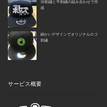
3D刺繍と平刺繍の組み合わせで作
成
細かいデザインでオリジナルロゴ
刺繍
サービス概要