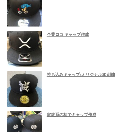
企業ロゴ キャップ作成
持ち込みキャップ/オリジナル3D刺繍
家紋系の柄でキャップ作成