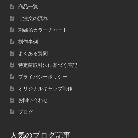
商品一覧
ご注文の流れ
刺繍糸カラーチャート
制作事例
よくある質問
特定商取引法に基づく表記
プライバシーポリシー
オリジナルキャップ制作
お問い合わせ
ブログ
人気のブログ記事