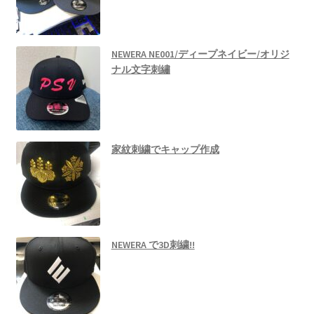
NEWERA NE001/ディープネイビー/オリジ
ナル文字刺繡
家紋刺繍でキャップ作成
NEWERA で3D刺繍!!