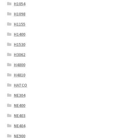
H1054
H1098
H1155
H1400
H1530
H3062
H4800
H4810
HATCO
NE304
NE400
NE403
NE404
NE900