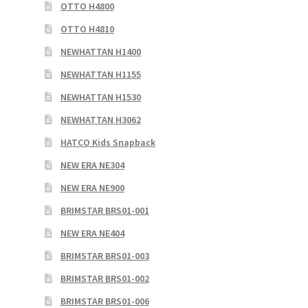
OTTO H4800
OTTO H4810
NEWHATTAN H1400
NEWHATTAN H1155
NEWHATTAN H1530
NEWHATTAN H3062
HATCO Kids Snapback
NEW ERA NE304
NEW ERA NE900
BRIMSTAR BRS01-001
NEW ERA NE404
BRIMSTAR BRS01-003
BRIMSTAR BRS01-002
BRIMSTAR BRS01-006