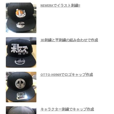
NEWERAでイラスト刺繍!!
3D刺繍と平刺繍の組み合わせで作成
OTTO-H0969でロゴキャップ作成
キャラクター刺繍でキャップ作成