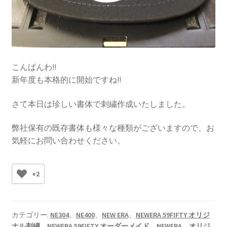
こんばんわ!!
新年度も本格的に開始ですね!!
さて本日は珍しい書体で刺繍作成いたしました。
弊社保有の既存書体も様々な種類がございますので、お
気軽にお問い合わせください。
+2
カテゴリー:
NE304
、
NE400
、
NEW ERA
、
NEWERA 59FIFTY オリジ
ナル刺繍
、
NEWERA 59FIFTY オーダーメイド
、
NEWERA オリジ