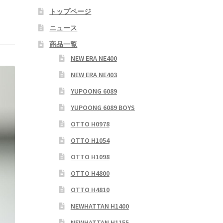
トップページ
ニュース
商品一覧
NEW ERA NE400
NEW ERA NE403
YUPOONG 6089
YUPOONG 6089 BOYS
OTTO H0978
OTTO H1054
OTTO H1098
OTTO H4800
OTTO H4810
NEWHATTAN H1400
NEWHATTAN H1155