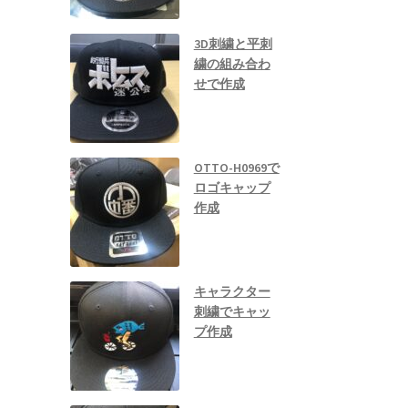
3D刺繍と平刺
繍の組み合わ
せで作成
OTTO-H0969で
ロゴキャップ
作成
キャラクター
刺繍でキャッ
プ作成