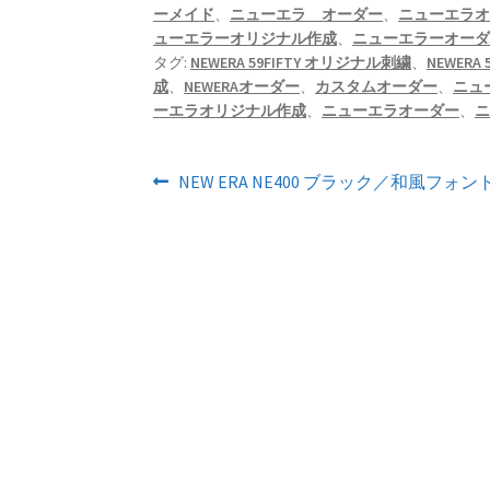
ーメイド
、
ニューエラ オーダー
、
ニューエラ
ューエラーオリジナル作成
、
ニューエラーオー
タグ:
NEWERA 59FIFTY オリジナル刺繍
、
NEWERA
成
、
NEWERAオーダー
、
カスタムオーダー
、
ニュー
ーエラオリジナル作成
、
ニューエラオーダー
、
投
前
NEW ERA NE400 ブラック／和風フォ
の
稿
投
ナ
稿:
ビ
ゲ
ー
シ
ョ