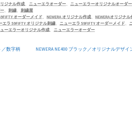
オリジナル作成
、
ニューエラオーダー
、
ニューエラーオリジナルオーダ
ダー
、
刺繍
、
刺繍屋
 59FIFTY オーダーメイド
、
NEWERA オリジナル作成
、
NEWERAオリジナル
エラ 59FIFTY オリジナル刺繍
、
ニューエラ 59FIFTY オーダーメイド
、
ニューエラーオリジナル作成
、
ニューエラーオーダー
次
ント／数字柄
NEWERA NE400 ブラック／オリジナルデザイ
の
投
稿: