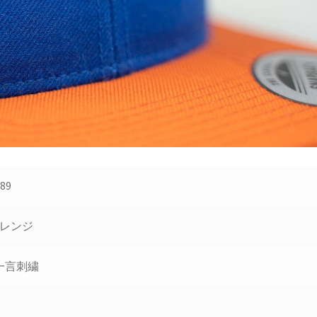
89
オレンジ
一言刺繍