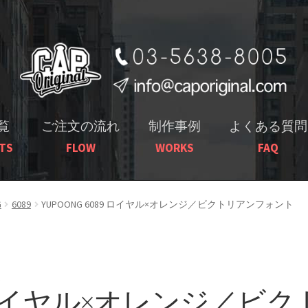
ナ
コ
ビ
ン
ゲ
テ
ー
ン
シ
ツ
ョ
へ
覧
ご注文の流れ
制作事例
よくある質問
ン
ス
TS
FLOW
WORKS
FAQ
へ
キ
ス
ッ
キ
プ
G
6089
YUPOONG 6089 ロイヤル×オレンジ／ビクトリアンフォント
ッ
プ
F
89 ロイヤル×オレンジ／ビク