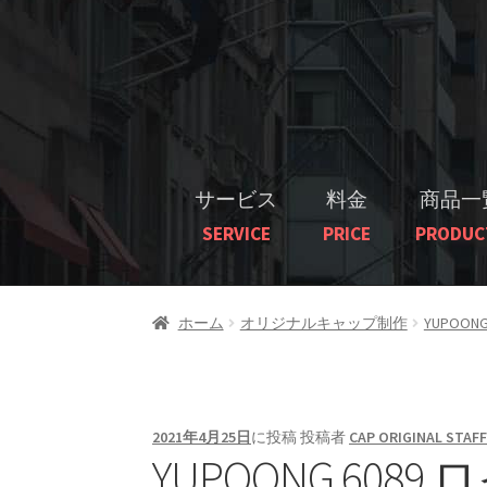
サービス
料金
商品一
SERVICE
PRICE
PRODUC
ホーム
オリジナルキャップ制作
YUPOON
2021年4月25日
に投稿
投稿者
CAP ORIGINAL STAF
YUPOONG 60