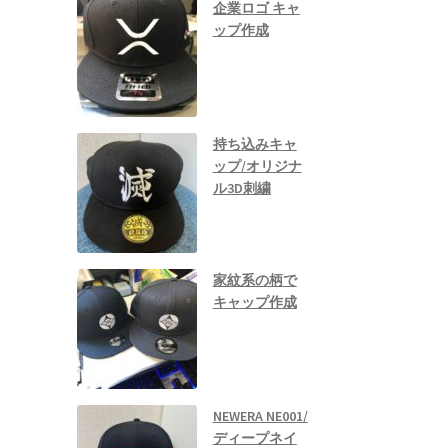
企業ロゴ キャ
ップ作成
持ち込みキャ
ップ/オリジナ
ル3D刺繍
家紋系の柄で
キャップ作成
NEWERA NE001/
ディープネイ