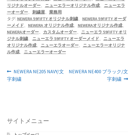
リジナルオーダー
、
ニューエラーオリジナル作成
、
ニューエラ
ーオーダー
、
刺繍屋
、
業務用
タグ:
NEWERA 59FIFTY オリジナル刺繍
、
NEWERA 59FIFTY オーダ
ーメイド
、
NEWERA オリジナル作成
、
NEWERAオリジナル作成
、
NEWERAオーダー
、
カスタムオーダー
、
ニューエラ 59FIFTY オリ
ジナル刺繍
、
ニューエラ 59FIFTY オーダーメイド
、
ニューエラ
オリジナル作成
、
ニューエラオーダー
、
ニューエラーオリジナ
ル作成
、
ニューエラーオーダー
投
前
次
NEWERA NE205 NAVY/文
NEWERA NE400 ブラック/文
の
の
字刺繍
字刺繍
稿
投
投
ナ
稿:
稿:
ビ
ゲ
サイトメニュー
ー
トップページ