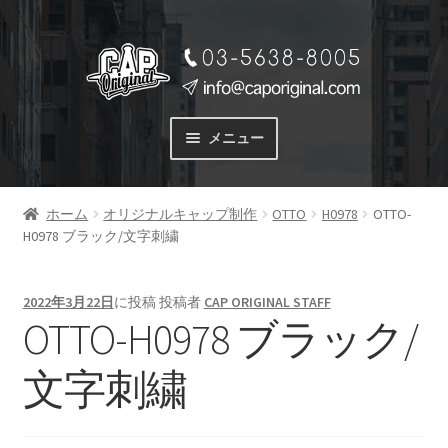
ナ
コ
ビ
ン
ゲ
テ
ー
ン
メニュー
シ
ツ
ョ
へ
サービス
ン
ス
ホーム
オリジナルキャップ制作
OTTO
H0978
OTTO-
SERVICE
へ
キ
H0978 ブラック/文字刺繍
ス
ッ
料金
キ
プ
PRICE
ッ
2022年3月22日
に投稿
投稿者
CAP ORIGINAL STAFF
プ
OTTO-H0978 ブラック/
商品一覧
PRODUCTS
文字刺繍
ご注文の流れ
FLOW