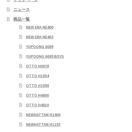
シ
ニュース
ョ
商品一覧
ン
NEW ERA NE400
NEW ERA NE403
YUPOONG 6089
YUPOONG 6089 BOYS
OTTO H0978
OTTO H1054
OTTO H1098
OTTO H4800
OTTO H4810
NEWHATTAN H1400
NEWHATTAN H1155