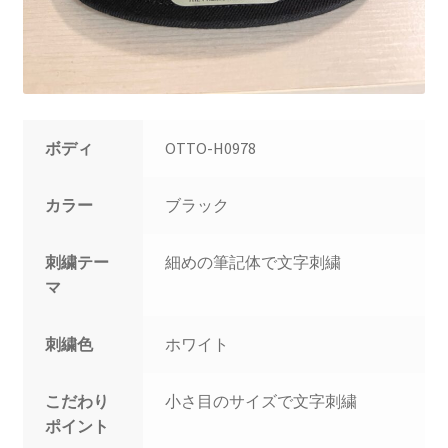
ボディ
OTTO-H0978
カラー
ブラック
刺繍テー
細めの筆記体で文字刺繍
マ
刺繍色
ホワイト
こだわり
小さ目のサイズで文字刺繍
ポイント