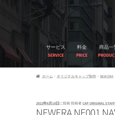
サービス
料金
商品一
SERVICE
PRICE
PRODUC
ホーム
オリジナルキャップ制作
NEW ERA
2022年6月10日
に投稿
投稿者
CAP ORIGINAL STAF
NEWERA NE001