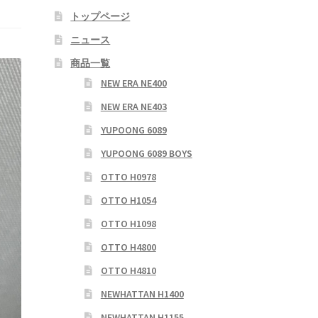
トップページ
ニュース
商品一覧
NEW ERA NE400
NEW ERA NE403
YUPOONG 6089
YUPOONG 6089 BOYS
OTTO H0978
OTTO H1054
OTTO H1098
OTTO H4800
OTTO H4810
NEWHATTAN H1400
NEWHATTAN H1155