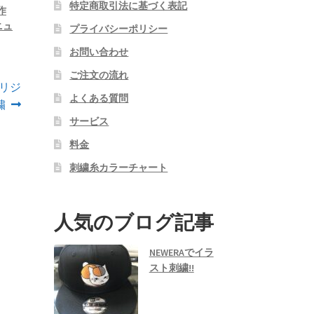
特定商取引法に基づく表記
作
ニュ
プライバシーポリシー
お問い合わせ
ご注文の流れ
オリジ
よくある質問
繍
サービス
料金
刺繍糸カラーチャート
人気のブログ記事
NEWERAでイラ
スト刺繍!!