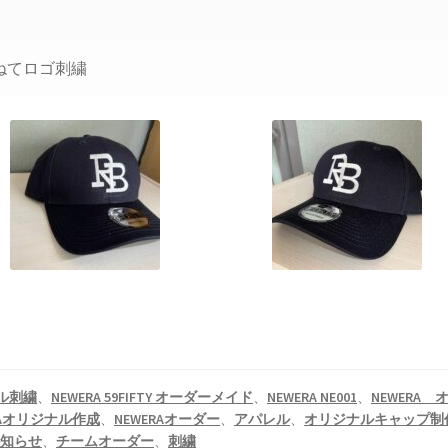
ねてロゴ刺繍
ジナル刺繍
、
NEWERA 59FIFTY オーダーメイド
、
NEWERA NE001
、
NEWERA 
RAオリジナル作成
、
NEWERAオーダー
、
アパレル
、
オリジナルキャップ制
お知らせ
、
チームオーダー
、
刺繍