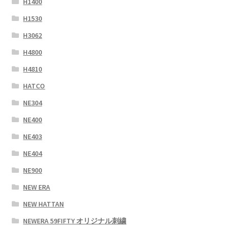
H1400
H1530
H3062
H4800
H4810
HATCO
NE304
NE400
NE403
NE404
NE900
NEW ERA
NEW HATTAN
NEWERA 59FIFTY オリジナル刺繍