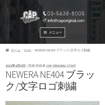
ナ
コ
ビ
ン
ゲ
テ
ー
ン
メニュー
シ
ツ
ョ
へ
サービス
ン
ス
ホーム
FLAG
NEWERA NE404 ブラック/文字ロゴ刺繍
SERVICE
へ
キ
ス
ッ
料金
キ
プ
2023年4月6日
に投稿
投稿者
CAP ORIGINAL STAFF
PRICE
ッ
NEWERA NE404 ブラッ
プ
商品一覧
ク/文字ロゴ刺繍
PRODUCTS
ご注文の流れ
FLOW