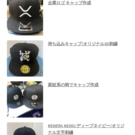
企業ロゴ キャップ作成
持ち込みキャップ/オリジナル3D刺繍
家紋系の柄でキャップ作成
NEWERA NE001/ディープネイビー/オリジ
ナル文字刺繡