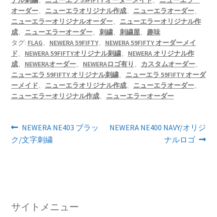
ナル刺繍
、
ニューエラ 59FIFTY オーダーメイド
、
ニューエラ
オーダー
、
ニューエラオリジナル作成
、
ニューエラオーダー
、
ニューエラーオリジナルオーダー
、
ニューエラーオリジナル作
成
、
ニューエラーオーダー
、
刺繍
、
刺繍屋
、
趣味
タグ:
FLAG
、
NEWERA 59FIFTY
、
NEWERA 59FIFTY オーダーメイ
ド
、
NEWERA 59FIFTYオリジナル刺繍
、
NEWERA オリジナル作
成
、
NEWERAオーダー
、
NEWERAロゴ有り
、
カスタムオーダー
、
ニューエラ 59FIFTY オリジナル刺繍
、
ニューエラ 59FIFTY オーダ
ーメイド
、
ニューエラオリジナル作成
、
ニューエラオーダー
、
ニューエラーオリジナル作成
、
ニューエラーオーダー
投
前
次
NEWERA NE403 ブラッ
NEWERA NE400 NAVY/オリジ
の
の
ク/文字刺繍
ナルロゴ
稿
投
投
ナ
稿:
稿:
ビ
ゲ
サイトメニュー