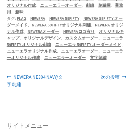
オリジナル作成
、
ニューエラーオーダー
、
刺繍
、
刺繍屋
、
業務
用
、
趣味
タグ:
FLAG
、
NEWERA
、
NEWERA 59FIFTY
、
NEWERA 59FIFTY オー
ダーメイド
、
NEWERA 59FIFTYオリジナル刺繍
、
NEWERA オリジ
ナル作成
、
NEWERAオーダー
、
NEWERAロゴ有り
、
オリジナルキ
ャップ
、
オリジナルデザイン
、
カスタムオーダー
、
ニューエラ
59FIFTY オリジナル刺繍
、
ニューエラ 59FIFTY オーダーメイド
、
ニューエラオリジナル作成
、
ニューエラオーダー
、
ニューエラ
ーオリジナル作成
、
ニューエラーオーダー
、
文字刺繍
投
前
次
NEWERA NE304 NAVY/文
次の投稿
の
の
字刺繍
稿
投
投
ナ
稿:
稿:
ビ
ゲ
サイトメニュー