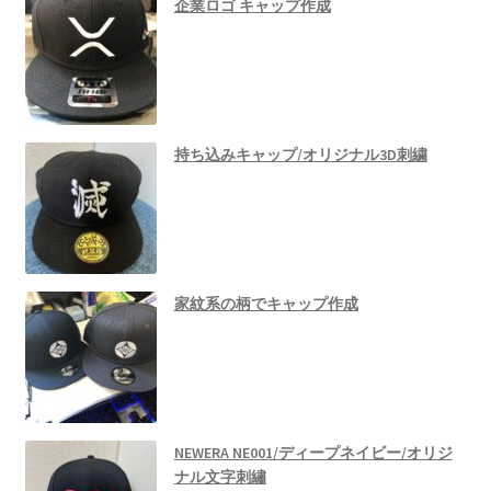
企業ロゴ キャップ作成
持ち込みキャップ/オリジナル3D刺繍
家紋系の柄でキャップ作成
NEWERA NE001/ディープネイビー/オリジ
ナル文字刺繡