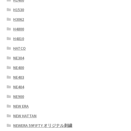
H1530
H3062
H4800
H4810
HATCO
NE304
NE400
NE403
NE404
NE900
NEW ERA
NEW HATTAN
NEWERA 59FIFTY オリジナル刺繍