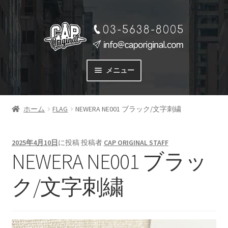
ナ
コ
ビ
ン
ゲ
テ
ー
ン
メニュー
シ
ツ
ョ
へ
サービス
ン
ス
ホーム
FLAG
NEWERA NE001 ブラック/文字刺繍
SERVICE
へ
キ
ス
ッ
料金
キ
プ
2025年4月10日
に投稿
投稿者
CAP ORIGINAL STAFF
PRICE
ッ
NEWERA NE001 ブラッ
プ
商品一覧
ク/文字刺繍
PRODUCTS
ご注文の流れ
FLOW