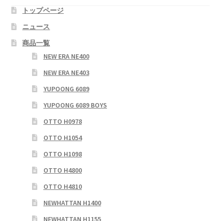
ー
トップページ
シ
ニュース
ョ
商品一覧
ン
NEW ERA NE400
NEW ERA NE403
YUPOONG 6089
YUPOONG 6089 BOYS
OTTO H0978
OTTO H1054
OTTO H1098
OTTO H4800
OTTO H4810
NEWHATTAN H1400
NEWHATTAN H1155