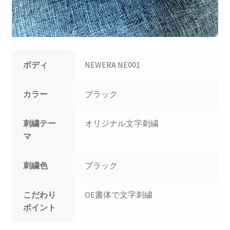
ボディ
NEWERA NE001
カラー
ブラック
刺繍テー
オリジナル文字刺繍
マ
刺繍色
ブラック
こだわり
OE書体で文字刺繍
ポイント