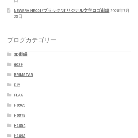
日
NEWERA NE001/ブラック/オリジナル文字ロゴ刺繍
2026年7月
28日
ブログカテゴリー
3D刺繍
6089
BRIMSTAR
DIY
FLAG
H0969
H0978
H1054
H1098