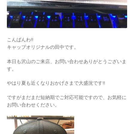
こんばんわ!!
キャップオリジナルの田中です。
本日も沢山のご来店、お問い合わせありがとうございま
す。
やはり夏も近くなりおかげさまで大盛況です!!
ですがまだまだ短納期でご対応可能ですので、お気軽に
お問い合わせください。