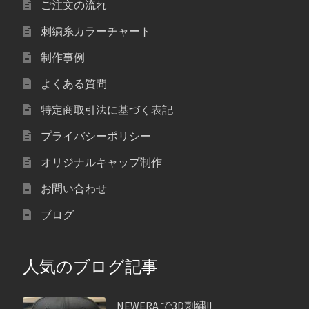
ご注文の流れ
刺繍糸カラーチャート
制作事例
よくある質問
特定商取引法に基づく表記
プライバシーポリシー
オリジナルキャップ制作
お問い合わせ
ブログ
人気のブログ記事
NEWERA で3D刺繍!!