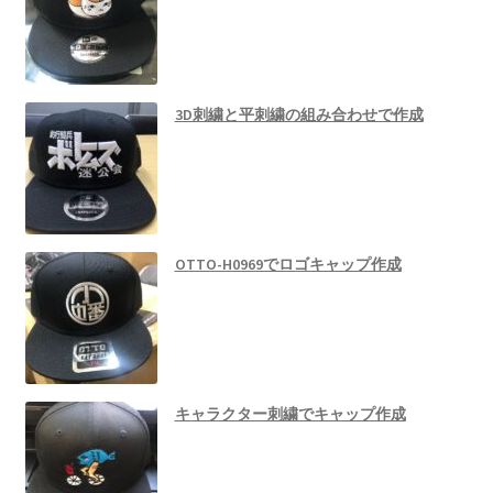
3D刺繍と平刺繍の組み合わせで作成
OTTO-H0969でロゴキャップ作成
キャラクター刺繍でキャップ作成