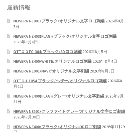
最新情報
NEWERA NE001/ブラック/オリジナル文字ロゴ刺繍
2026年8月
7日
NEWERA NE403(FLAG)/ブラック/オリジナル文字ロゴ刺繍
2026年8月6日
OTTO OTC-364/ブラック/3Dロゴ刺繍
2026年8月5日
NEWERA NE400/WHITE/オリジナルロゴ刺繡
2026年8月4日
NEWERA NE001/NAVY/オリジナル文字刺繍
2026年8月3日
OTTO-H1054 ブラック/ヘザー/オリジナルロゴ刺繍
2026年8
月2日
NEWERA NE400(FLAG)/グレー/オリジナル文字刺繍
2026年7月
31日
NEWERA NE501/グラファイトグレー/オリジナル文字ロゴ刺繍
2026年7月30日
NEWERA NE400/ブラック/オリジナル3Dロゴ刺繍
2026年7月29