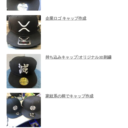
企業ロゴ キャップ作成
持ち込みキャップ/オリジナル3D刺繍
家紋系の柄でキャップ作成