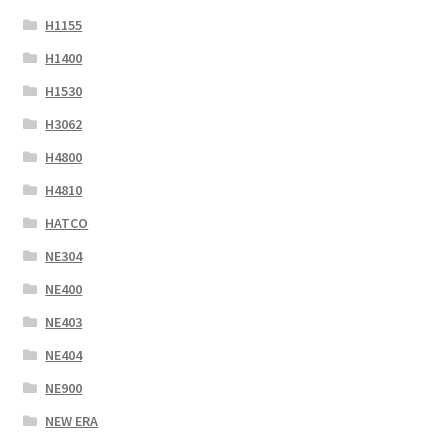
H1155
H1400
H1530
H3062
H4800
H4810
HATCO
NE304
NE400
NE403
NE404
NE900
NEW ERA