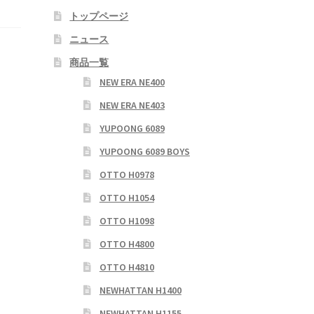
トップページ
ニュース
商品一覧
NEW ERA NE400
NEW ERA NE403
YUPOONG 6089
YUPOONG 6089 BOYS
OTTO H0978
OTTO H1054
OTTO H1098
OTTO H4800
OTTO H4810
NEWHATTAN H1400
NEWHATTAN H1155