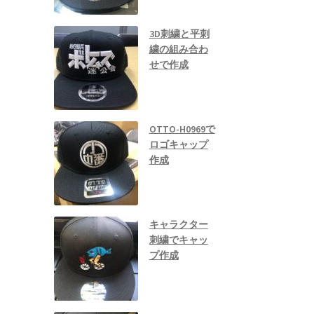
3D刺繍と平刺
繍の組み合わ
せで作成
OTTO-H0969で
ロゴキャップ
作成
キャラクター
刺繍でキャッ
プ作成