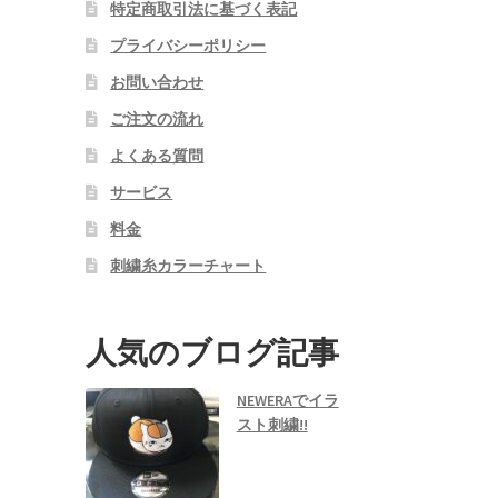
特定商取引法に基づく表記
プライバシーポリシー
お問い合わせ
ご注文の流れ
よくある質問
サービス
料金
刺繍糸カラーチャート
人気のブログ記事
NEWERAでイラ
スト刺繍!!