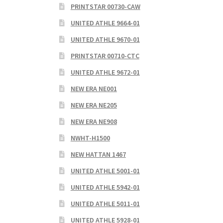
PRINTSTAR 00730-CAW
UNITED ATHLE 9664-01
UNITED ATHLE 9670-01
PRINTSTAR 00710-CTC
UNITED ATHLE 9672-01
NEW ERA NE001
NEW ERA NE205
NEW ERA NE908
NWHT-H1500
NEW HATTAN 1467
UNITED ATHLE 5001-01
UNITED ATHLE 5942-01
UNITED ATHLE 5011-01
UNITED ATHLE 5928-01