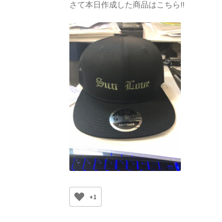
さて本日作成した商品はこちら!!
+1