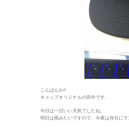
こんばんわ!!
キャップオリジナルの田中です。
今日は一日いい天気でしたね。
明日は雨みたいですので、今夜は存分にラン