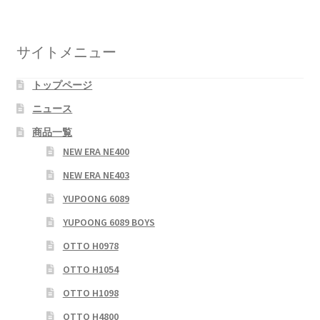
ビ
ゲ
サイトメニュー
ー
トップページ
シ
ニュース
ョ
商品一覧
ン
NEW ERA NE400
NEW ERA NE403
YUPOONG 6089
YUPOONG 6089 BOYS
OTTO H0978
OTTO H1054
OTTO H1098
OTTO H4800