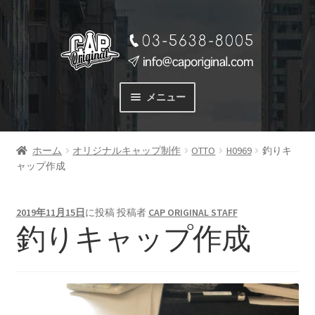
ナ
コ
ビ
ン
ゲ
テ
ー
ン
メニュー
シ
ツ
ョ
へ
サービス
ン
ス
ホーム
オリジナルキャップ制作
OTTO
H0969
釣りキ
SERVICE
へ
キ
ャップ作成
ス
ッ
料金
キ
プ
PRICE
ッ
2019年11月15日
に投稿
投稿者
CAP ORIGINAL STAFF
プ
釣りキャップ作成
商品一覧
PRODUCTS
ご注文の流れ
FLOW