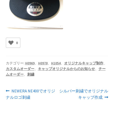
0
カテゴリー:
H0969
、
H0978
、
H1054
、
オリジナルキャップ制作
、
カスタムオーダー
、
キャップオリジナルからのお知らせ
、
チー
ムオーダー
、
刺繍
投
前
次
NEWERA NE400でオリジ
シルバー刺繍でオリジナル
の
の
ナルロゴ刺繍
キャップ作成
稿
投
投
ナ
稿:
稿: