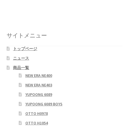
稿
投
投
ナ
稿:
稿:
ビ
ゲ
サイトメニュー
ー
トップページ
シ
ニュース
ョ
商品一覧
ン
NEW ERA NE400
NEW ERA NE403
YUPOONG 6089
YUPOONG 6089 BOYS
OTTO H0978
OTTO H1054