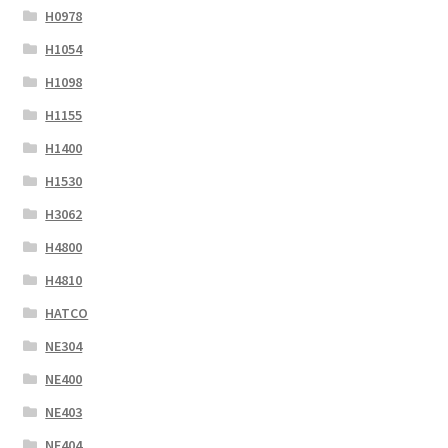
H0978
H1054
H1098
H1155
H1400
H1530
H3062
H4800
H4810
HATCO
NE304
NE400
NE403
NE404