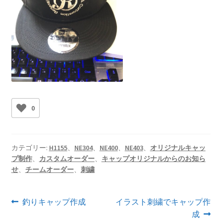
0
カテゴリー:
H1155
、
NE304
、
NE400
、
NE403
、
オリジナルキャッ
プ制作
、
カスタムオーダー
、
キャップオリジナルからのお知ら
せ
、
チームオーダー
、
刺繍
投
前
次
釣りキャップ作成
イラスト刺繍でキャップ作
の
の
成