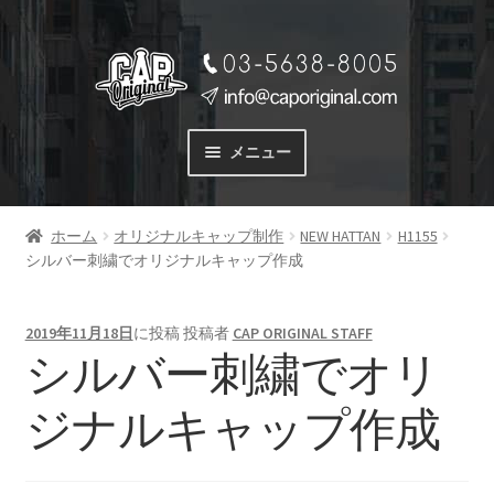
ナ
コ
ビ
ン
ゲ
テ
ー
ン
メニュー
シ
ツ
ョ
へ
サービス
ン
ス
ホーム
オリジナルキャップ制作
NEW HATTAN
H1155
SERVICE
へ
キ
シルバー刺繍でオリジナルキャップ作成
ス
ッ
料金
キ
プ
PRICE
ッ
2019年11月18日
に投稿
投稿者
CAP ORIGINAL STAFF
プ
シルバー刺繍でオリ
商品一覧
PRODUCTS
ジナルキャップ作成
ご注文の流れ
FLOW